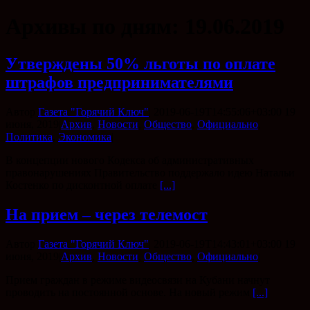
Архивы по дням:
19.06.2019
Утверждены 50% льготы по оплате
штрафов предпринимателями
Автор
Газета "Горячий Ключ"
|
2019-06-19T14:55:06+03:00
19
июня, 2019
|
Архив
,
Новости
,
Общество
,
Официально
,
Политика
,
Экономика
|
В концепции нового Кодекса об административных
правонарушениях Правительство поддержало идею Натальи
Костенко по дисконтной оплате
[...]
На прием – через телемост
Автор
Газета "Горячий Ключ"
|
2019-06-19T14:43:01+03:00
19
июня, 2019
|
Архив
,
Новости
,
Общество
,
Официально
|
Прием граждан в режиме видеосвязи на Кубани начнут
проводить на постоянной основе. На новый режим
[...]