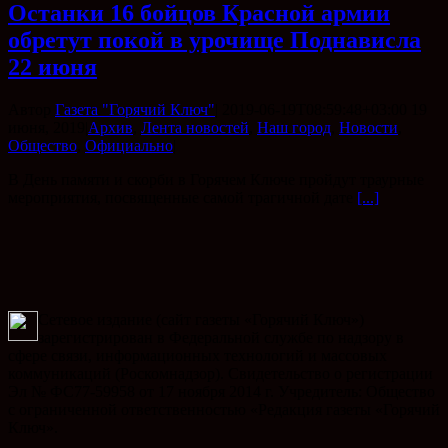
Останки 16 бойцов Красной армии
обретут покой в урочище Поднависла
22 июня
Автор
Газета "Горячий Ключ"
|
2019-06-19T08:59:48+03:00
19
июня, 2019
|
Архив
,
Лента новостей
,
Наш город
,
Новости
,
Общество
,
Официально
|
В День памяти и скорби в Горячем Ключе пройдут траурные
мероприятия, посвященные самой трагичной дате
[...]
Сетевое издание (сайт газеты «Горячий Ключ»)
зарегистрирован в Федеральной службе по надзору в
сфере связи, информационных технологий и массовых
коммуникаций (Роскомнадзор). Свидетельство о регистрации
Эл № ФС77-59958 от 17 ноября 2014 г. Учредитель: Общество
с ограниченной ответственностью «Редакция газеты «Горячий
Ключ».