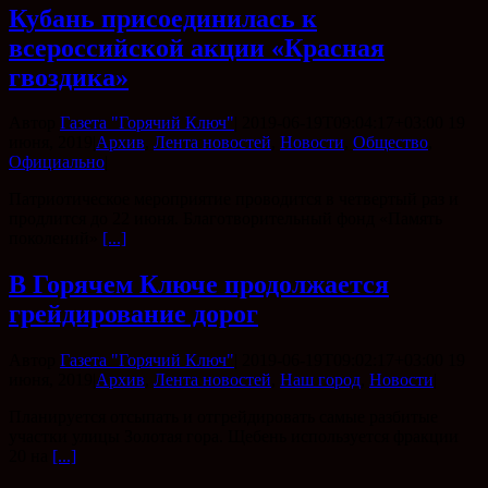
Кубань присоединилась к
всероссийской акции «Красная
гвоздика»
Автор
Газета "Горячий Ключ"
|
2019-06-19T09:04:17+03:00
19
июня, 2019
|
Архив
,
Лента новостей
,
Новости
,
Общество
,
Официально
|
Патриотическое мероприятие проводится в четвертый раз и
продлится до 22 июня. Благотворительный фонд «Память
поколений»
[...]
В Горячем Ключе продолжается
грейдирование дорог
Автор
Газета "Горячий Ключ"
|
2019-06-19T09:02:17+03:00
19
июня, 2019
|
Архив
,
Лента новостей
,
Наш город
,
Новости
|
Планируется отсыпать и отгрейдировать самые разбитые
участки улицы Золотая гора. Щебень используется фракции
20 на
[...]