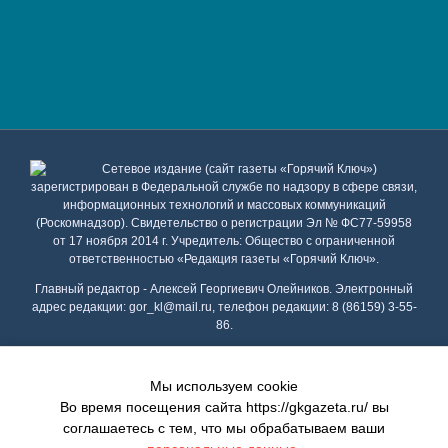
Сетевое издание (сайт газеты «Горячий Ключ»)
зарегистрирован в Федеральной службе по надзору в сфере связи,
информационных технологий и массовых коммуникаций
(Роскомнадзор). Свидетельство о регистрации Эл № ФС77-59958
от 17 ноября 2014 г. Учредитель: Общество с ограниченной
ответственностью «Редакция газеты «Горячий Ключ».
Главный редактор - Алексей Георгиевич Олейников. Электронный
адрес редакции: gor_kl@mail.ru, телефон редакции: 8 (86159) 3-55-
86.
Телефон рекламного отдела: 8 (86159) 3-47-49, электронный адрес
отдела рекламы: gk_reklama@mail.ru
Мы используем cookie
Copyright 2020 Газета "Горячий Ключ" | сайт создан
ИВЦ 8 бит
|
Во время посещения сайта https://gkgazeta.ru/ вы
хостинг Beget
соглашаетесь с тем, что мы обрабатываем ваши