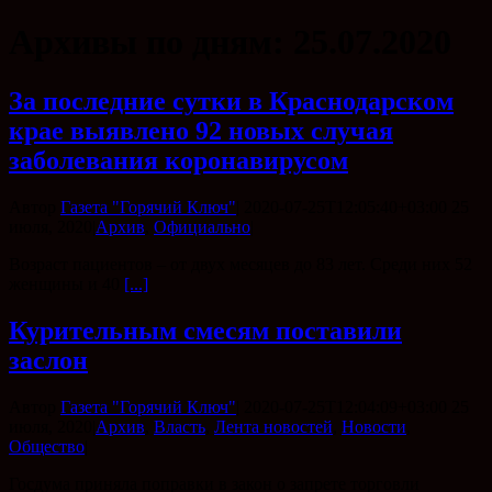
Архивы по дням:
25.07.2020
За последние сутки в Краснодарском
крае выявлено 92 новых случая
заболевания коронавирусом
Автор
Газета "Горячий Ключ"
|
2020-07-25T12:05:40+03:00
25
июля, 2020
|
Архив
,
Официально
|
Возраст пациентов – от двух месяцев до 83 лет. Среди них 52
женщины и 40
[...]
Курительным смесям поставили
заслон
Автор
Газета "Горячий Ключ"
|
2020-07-25T12:04:09+03:00
25
июля, 2020
|
Архив
,
Власть
,
Лента новостей
,
Новости
,
Общество
|
Госдума приняла поправки в закон о запрете торговли