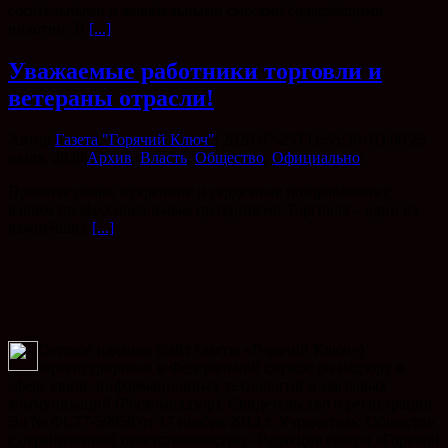
сосательными и жевательными смесями содержащими
никотин. В
[...]
Уважаемые работники торговли и
ветераны отрасли!
Автор
Газета "Горячий Ключ"
|
2020-07-25T11:55:36+03:00
25
июля, 2020
|
Архив
,
Власть
,
Общество
,
Официально
|
Примите самые искренние и сердечные поздравления с
вашим профессиональным праздником! Торговля – один из
важнейших
[...]
Сетевое издание (сайт газеты «Горячий Ключ»)
зарегистрирован в Федеральной службе по надзору в
сфере связи, информационных технологий и массовых
коммуникаций (Роскомнадзор). Свидетельство о регистрации
Эл № ФС77-59958 от 17 ноября 2014 г. Учредитель: Общество
с ограниченной ответственностью «Редакция газеты «Горячий