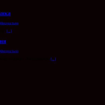
жика
фициально
|
утат
[...]
ния
фициально
|
тского отдыха: - Распоряжение
[...]