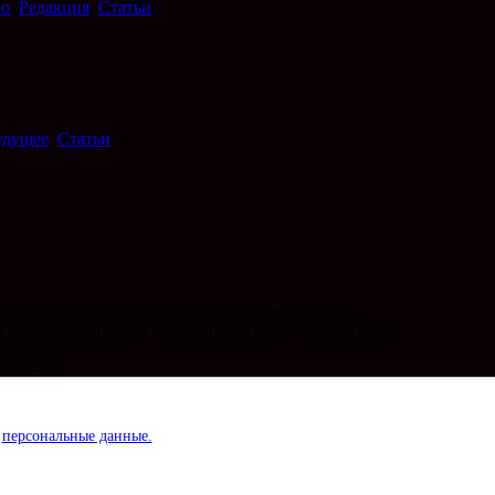
во
,
Редакция
,
Статьи
|
будущее
,
Статьи
|
мационных технологий и массовых коммуникаций
ой ответственностью «Редакция газеты «Горячий Ключ».
3-55-86.
и
персональные данные.