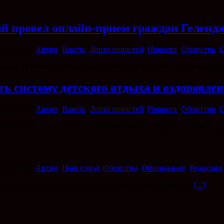
й провел онлайн-прием граждан Геленд
абря, 2020
|
Архив
,
Власть
,
Лента новостей
,
Новости
,
Общество
,
О
сом об уклонении от выплаты алиментов бывшим супругом. Деп
ь систему детского отдыха и оздоровле
абря, 2020
|
Архив
,
Власть
,
Лента новостей
,
Новости
,
Общество
,
О
ентировал новое распоряжение Роспотребнадзора в области де
абря, 2020
|
Архив
,
Наш город
,
Общество
,
Официально
,
Редакция
|
время можно получить максимальную скидку на подписку
[...]