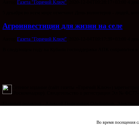
Автор
Газета "Горячий Ключ"
|
2020-12-04T09:28:17+03:00
4 дек
5 декабря во всем мире отмечают День волонтеров - людей, ко
Агроинвестиции для жизни на селе
Автор
Газета "Горячий Ключ"
|
2020-12-04T09:17:39+03:00
4 дек
В следующем году на Кубани господдержка АПК сохранится в п
Сетевое издание (сайт газеты «Горячий Ключ») зарегистр
(Роскомнадзор). Свидетельство о регистрации Эл № ФС77-
Главный редактор - Алексей Георгиевич Олейников. Электронный
Телефон рекламного отдела: 8 (86159) 3-47-49, электронный ад
Во время посещения са
Copyright 2020 Газета "Горячий Ключ" | сайт создан
ИВЦ 8 бит