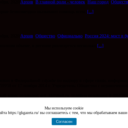
абря, 2020
|
Архив
,
В главной роли - человек
,
Наш город
,
Общест
торые безвозмездно оказывают помощь всем,
[...]
абря, 2020
|
Архив
,
Общество
,
Официально
,
Россия 2024: мост в 
олном объеме, в регионе реализуется несколько
[...]
ирован в Федеральной службе по надзору в сфере связи, инфор
59958 от 17 ноября 2014 г. Учредитель: Общество с ограниченн
 адрес редакции: gor_kl@mail.ru, телефон редакции: 8 (86159) 
рес отдела рекламы: gk_reklama@mail.ru
Мы используем cookie
йта https://gkgazeta.ru/ вы соглашаетесь с тем, что мы обрабатываем ваш
| хостинг Beget
Согласен