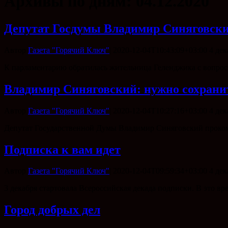
Архивы по дням:
04.12.2020
Депутат Госдумы Владимир Синяговски
Автор
Газета "Горячий Ключ"
|
2020-12-04T10:43:09+03:00
4 дек
К парламентарию обратилась жительница Геленджика с вопро
Владимир Синяговский: нужно сохранит
Автор
Газета "Горячий Ключ"
|
2020-12-04T10:27:16+03:00
4 дек
Депутат Государственной Думы Владимир Синяговский прокомм
Подписка к вам идет
Автор
Газета "Горячий Ключ"
|
2020-12-04T09:59:34+03:00
4 дек
3 декабря стартовала Всероссийская декада подписки. В это 
Город добрых дел