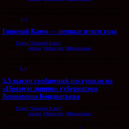
650 метров напорной канализации сотрудники "Водоканала"
меняют в посёлке Приреченский. Об этом рассказал глава
Горячего
[...]
Горячий Ключ — первые итоги года
Автор
Газета "Горячий Ключ"
|
2021-11-29T09:23:56+03:00
29
ноября, 2021
|
Архив
,
Общество
,
Официально
|
В поселке Мирном продолжаются работы по восстановлению
переходов, которые были разрушены наводнением 6 июля.
Сегодня
[...]
5,5 тысяч сообщений поступило на
«Прямую линию» губернатора
Вениамина Кондратьева
Автор
Газета "Горячий Ключ"
|
2021-11-28T14:13:35+03:00
28
ноября, 2021
|
Архив
,
Общество
,
Официально
|
Глава Кубани ответит на вопросы жителей региона 1 декабря
в эфире телеканала «Кубань 24». На
[...]