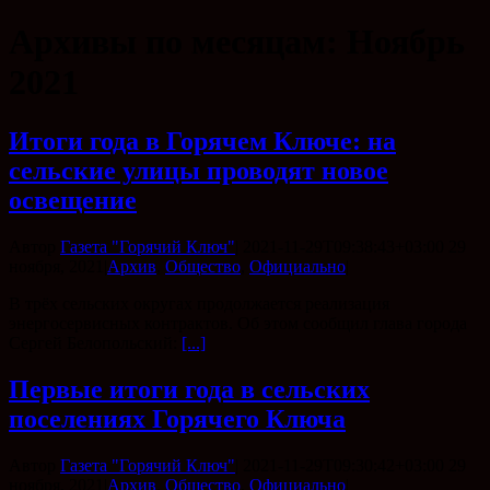
Архивы по месяцам:
Ноябрь
2021
Итоги года в Горячем Ключе: на
сельские улицы проводят новое
освещение
Автор
Газета "Горячий Ключ"
|
2021-11-29T09:38:43+03:00
29
ноября, 2021
|
Архив
,
Общество
,
Официально
|
В трёх сельских округах продолжается реализация
энергосервисных контрактов. Об этом сообщил глава города
Сергей Белопольский:
[...]
Первые итоги года в сельских
поселениях Горячего Ключа
Автор
Газета "Горячий Ключ"
|
2021-11-29T09:30:42+03:00
29
ноября, 2021
|
Архив
,
Общество
,
Официально
|