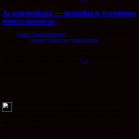
За контрафакт — штрафы и уголовная
ответственость
Автор
Газета "Горячий Ключ"
|
2021-11-28T12:10:27+03:00
27
ноября, 2021
|
Архив
,
Общество
,
Официально
|
Виды административной и уголовной ответственности за
реализацию контрафактной и немаркированной табачной
продукции Что грозит нарушителям
[...]
Загрузить ещё записи
Сетевое издание (сайт газеты «Горячий Ключ»)
зарегистрирован в Федеральной службе по надзору в
сфере связи, информационных технологий и массовых
коммуникаций (Роскомнадзор). Свидетельство о регистрации
Эл № ФС77-59958 от 17 ноября 2014 г. Учредитель: Общество
с ограниченной ответственностью «Редакция газеты «Горячий
Ключ».