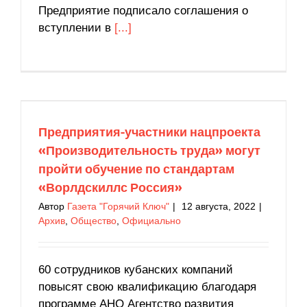
Предприятие подписало соглашения о
вступлении в
[...]
Предприятия-участники нацпроекта
«Производительность труда» могут пройти
обучение по стандартам «Ворлдскиллс
Россия»
Предприятия-участники нацпроекта
Архив
Общество
Официально
«Производительность труда» могут
пройти обучение по стандартам
«Ворлдскиллс Россия»
Автор
Газета "Горячий Ключ"
|
12 августа, 2022
|
Архив
,
Общество
,
Официально
60 сотрудников кубанских компаний
повысят свою квалификацию благодаря
программе АНО Агентство развития