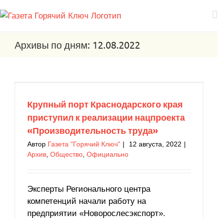
Архивы по дням:
12.08.2022
Крупный порт Краснодарского края приступил
к реализации нацпроекта
«Производительность труда»
Архив
Общество
Официально
Крупный порт Краснодарского края
приступил к реализации нацпроекта
«Производительность труда»
Автор
Газета "Горячий Ключ"
|
12 августа, 2022
|
Архив
,
Общество
,
Официально
Эксперты Регионального центра
компетенций начали работу на
предприятии «Новорослесэкспорт».