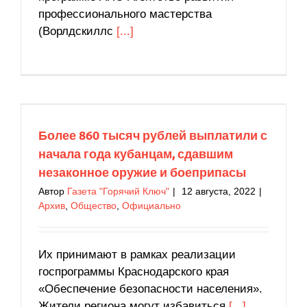
профессионального мастерства
(Ворлдскиллс
[...]
Более 860 тысяч рублей выплатили с начала
года кубанцам, сдавшим незаконное оружие и
боеприпасы
Архив
Общество
Официально
Более 860 тысяч рублей выплатили с
начала года кубанцам, сдавшим
незаконное оружие и боеприпасы
Автор
Газета "Горячий Ключ"
|
12 августа, 2022
|
Архив
,
Общество
,
Официально
Их принимают в рамках реализации
госпрограммы Краснодарского края
«Обеспечение безопасности населения».
Жители региона могут избавиться
[...]