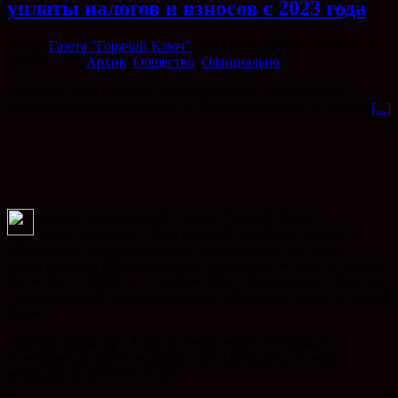
уплаты налогов и взносов с 2023 года
Автор
Газета "Горячий Ключ"
|
2023-04-21T08:34:39+03:00
21
апреля, 2023
|
Архив
,
Общество
,
Официально
|
Все налоговые платежи подлежат уплате в Управление
Федерального казначейства по Тульской области. В связи с
[...]
Сетевое издание (сайт газеты «Горячий Ключ»)
зарегистрирован в Федеральной службе по надзору в
сфере связи, информационных технологий и массовых
коммуникаций (Роскомнадзор). Свидетельство о регистрации
Эл № ФС77-59958 от 17 ноября 2014 г. Учредитель: Общество
с ограниченной ответственностью «Редакция газеты «Горячий
Ключ».
Главный редактор - Алексей Георгиевич Олейников.
Электронный адрес редакции: gor_kl@mail.ru, телефон
редакции: 8 (86159) 3-55-86.