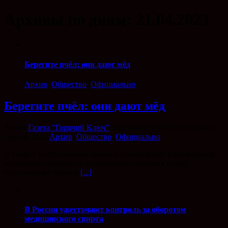
Архивы по дням:
21.04.2023
Берегите пчёл: они дают мёд
Архив
,
Общество
,
Официально
Берегите пчёл: они дают мёд
Автор
Газета "Горячий Ключ"
|
2023-04-21T10:05:12+03:00
21
апреля, 2023
|
Архив
,
Общество
,
Официально
|
В связи с наступлением сезона полевых работ и проведения
химических обработок сельскохозяйственных полей
пестицидами Южное
[...]
В России ужесточают контроль за оборотом
медицинского спирта