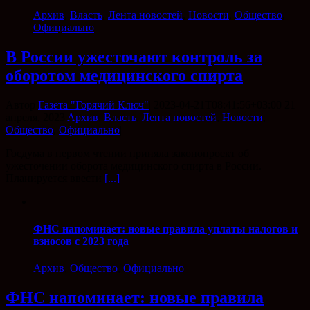
Архив
,
Власть
,
Лента новостей
,
Новости
,
Общество
,
Официально
В России ужесточают контроль за
оборотом медицинского спирта
Автор
Газета "Горячий Ключ"
|
2023-04-21T08:41:56+03:00
21
апреля, 2023
|
Архив
,
Власть
,
Лента новостей
,
Новости
,
Общество
,
Официально
|
Госдума в первом чтении приняла законопроект об
ужесточении оборота медицинского спирта в России.
Планируется ввести
[...]
ФНС напоминает: новые правила уплаты налогов и
взносов с 2023 года
Архив
,
Общество
,
Официально
ФНС напоминает: новые правила