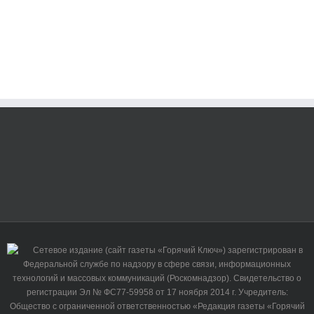
Сетевое издание (сайт газеты «Горячий Ключ») зарегистрирован в
Федеральной службе по надзору в сфере связи, информационных
технологий и массовых коммуникаций (Роскомнадзор). Свидетельство о
регистрации Эл № ФС77-59958 от 17 ноября 2014 г. Учредитель:
Общество с ограниченной ответственностью «Редакция газеты «Горячий