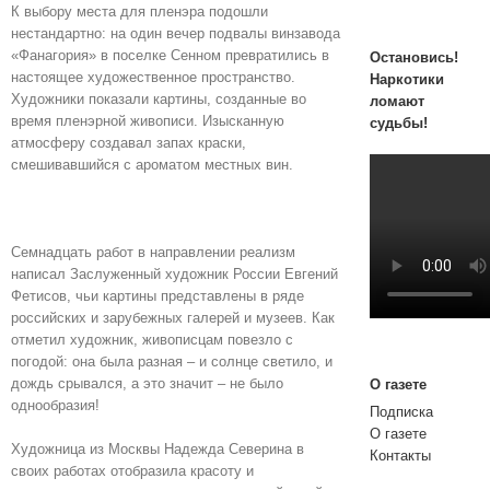
К выбору места для пленэра подошли
нестандартно: на один вечер подвалы винзавода
«Фанагория» в поселке Сенном превратились в
Остановись!
настоящее художественное пространство.
Наркотики
Художники показали картины, созданные во
ломают
время пленэрной живописи. Изысканную
судьбы!
атмосферу создавал запах краски,
смешивавшийся с ароматом местных вин.
Семнадцать работ в направлении реализм
написал Заслуженный художник России Евгений
Фетисов, чьи картины представлены в ряде
российских и зарубежных галерей и музеев. Как
отметил художник, живописцам повезло с
погодой: она была разная – и солнце светило, и
дождь срывался, а это значит – не было
О газете
однообразия!
Подписка
О газете
Художница из Москвы Надежда Северина в
Контакты
своих работах отобразила красоту и