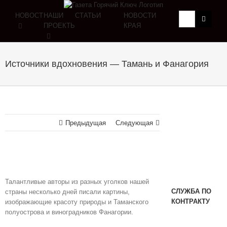
НОВОСТИ
НАШИ
СТАТЬИ
НОВОСТИ
ПРОЕКТЫ
КРАЯ
Источники вдохновения — Тамань и Фанагория
Предыдущая
Следующая
Талантливые авторы из разных уголков нашей
СЛУЖБА ПО
страны несколько дней писали картины,
КОНТРАКТУ
изображающие красоту природы и Таманского
полуострова и виноградников Фанагории.