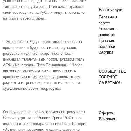
ухоженностью городских и сельских пейзажей
Таманского полуострова. Надежда выразила
Наши услуги
свой восторг, что на Кубани живут настоящие
Реклама в
патриоты своей страны.
газете
Реклама в
соцсетях
Ценовая
– Эти картины будут представлены у нас на
политика
предприятии и будут сотни лет, я уверен,
Закупки
радовать и тех, кто придет после нас, –
пообещал талантливым гостям руководитель
АПФ «Фанагория» Пётр Романишин. – Через
поколения мы будем иметь возможность
СООБЩИ, ГДЕ
прикоснуться к тем мироощущениям, к тем
ТОРГУЮТ
радостям и тревогам, которые испытывали
СМЕРТЬЮ!
художники во время творчества.
Организовавшая незабываемую встречу член
Оферта
Союза художников России Ирина Рыбакова
Реклама
подвела итоги пленэра словами Поля Валери:
«Художники позволяют людям видеть мир