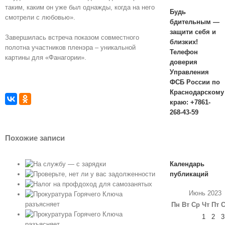
таким, каким он уже был однажды, когда на него
Будь
смотрели с любовью».
бдительным —
защити себя и
Завершилась встреча показом совместного
близких!
полотна участников пленэра – уникальной
Телефон
картины для «Фанагории».
доверия
Управления
ФСБ России по
Краснодарскому
краю: +7861-
268-43-59
Похожие записи
— с
Календарь
публикаций
я
Июнь 2023
ча
Пн
Вт
Ср
Чт
Пт
1
2
3
ча