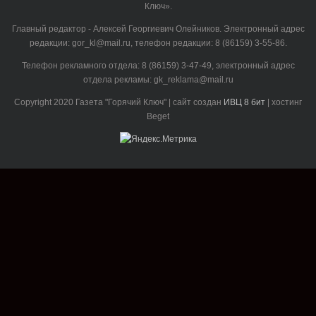
Ключ».
Главный редактор - Алексей Георгиевич Олейников. Электронный адрес
редакции: gor_kl@mail.ru, телефон редакции: 8 (86159) 3-55-86.
Телефон рекламного отдела: 8 (86159) 3-47-49, электронный адрес
отдела рекламы: gk_reklama@mail.ru
Copyright 2020 Газета "Горячий Ключ" | сайт создан
ИВЦ 8 бит
| хостинг
Beget