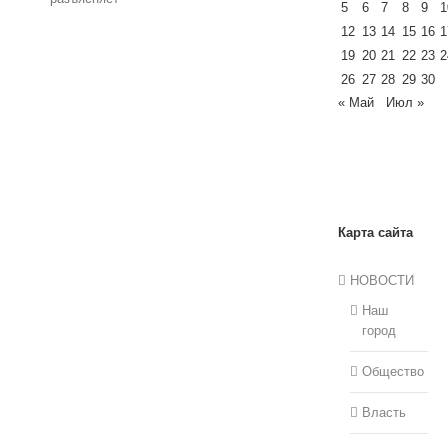
5
6
7
8
9
1
12
13
14
15
16
1
19
20
21
22
23
2
26
27
28
29
30
« Май
Июл »
Карта сайта
НОВОСТИ
Наш
город
Общество
Власть