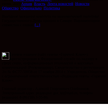
июня, 2023
|
Архив
,
Власть
,
Лента новостей
,
Новости
,
Общество
,
Официально
,
Политика
|
Выездное заседание комитета по экономической политике
Государственного Думы прошло в Самаре. Парламентарии
совместно с главой
[...]
Сетевое издание (сайт газеты «Горячий Ключ»)
зарегистрирован в Федеральной службе по надзору в
сфере связи, информационных технологий и массовых
коммуникаций (Роскомнадзор). Свидетельство о регистрации
Эл № ФС77-59958 от 17 ноября 2014 г. Учредитель: Общество
с ограниченной ответственностью «Редакция газеты «Горячий
Ключ».
Главный редактор - Алексей Георгиевич Олейников.
Электронный адрес редакции: gor_kl@mail.ru, телефон
редакции: 8 (86159) 3-55-86.
Телефон рекламного отдела: 8 (86159) 3-47-49, электронный