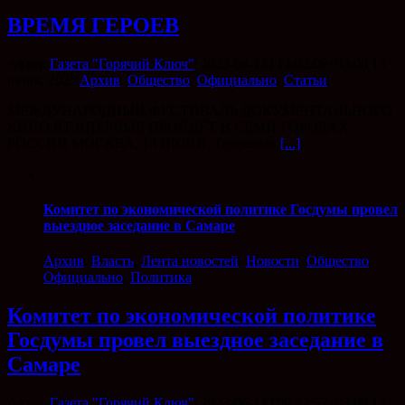
ВРЕМЯ ГЕРОЕВ
Автор
Газета "Горячий Ключ"
|
2023-06-13T14:02:09+03:00
13
июня, 2023
|
Архив
,
Общество
,
Официально
,
Статьи
|
МЕЖДУНАРОДНЫЙ ФЕСТИВАЛЬ ДОКУМЕНТАЛЬНОГО
КИНО RT ВПЕРВЫЕ ПРОЙДЁТ В СЕМИ ГОРОДАХ
РОССИИ МОСКВА, 13 ИЮНЯ. Телеканал
[...]
Комитет по экономической политике Госдумы провел
выездное заседание в Самаре
Архив
,
Власть
,
Лента новостей
,
Новости
,
Общество
,
Официально
,
Политика
Комитет по экономической политике
Госдумы провел выездное заседание в
Самаре
Автор
Газета "Горячий Ключ"
|
2023-06-13T09:42:57+03:00
13