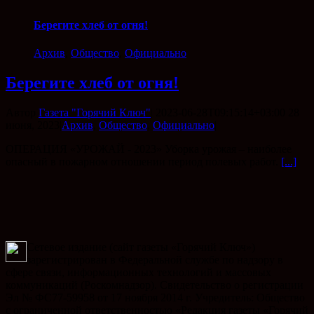
Берегите хлеб от огня!
Архив
,
Общество
,
Официально
Берегите хлеб от огня!
Автор
Газета "Горячий Ключ"
|
2023-06-28T09:15:14+03:00
28
июня, 2023
|
Архив
,
Общество
,
Официально
|
ОПЕРАЦИЯ «УРОЖАЙ - 2023» Уборка урожая – наиболее
опасный в пожарном отношении период полевых работ.
[...]
Сетевое издание (сайт газеты «Горячий Ключ»)
зарегистрирован в Федеральной службе по надзору в
сфере связи, информационных технологий и массовых
коммуникаций (Роскомнадзор). Свидетельство о регистрации
Эл № ФС77-59958 от 17 ноября 2014 г. Учредитель: Общество
с ограниченной ответственностью «Редакция газеты «Горячий