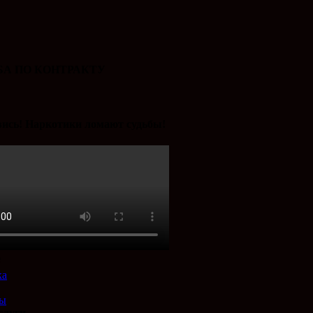
А ПО КОНТРАКТУ
ись! Наркотики ломают судьбы!
е
ка
ты
слуги