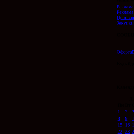
Реклама 
Реклама
Ценовая
Закупки
СООБЩ
Оферта
Будь бд
Календ
Ян
Пн
Вт
1
2
8
9
15
16
22
23