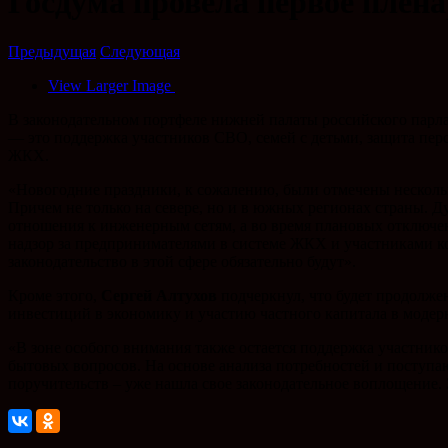
Госдума провела первое плена
Предыдущая
Следующая
View Larger Image
В законодательном портфеле нижней палаты российского парла
— это поддержка участников СВО, семей с детьми, защита перс
ЖКХ.
«Новогодние праздники, к сожалению, были отмечены несколь
Причем не только на севере, но и в южных регионах страны. Д
отношения к инженерным сетям, а во время плановых отключен
надзор за предпринимателями в системе ЖКХ и участниками к
законодательство в этой сфере обязательно будут».
Кроме этого,
Сергей Алтухов
подчеркнул, что будет продолже
инвестиций в экономику и участию частного капитала в моде
«В зоне особого внимания также остается поддержка участник
бытовых вопросов. На основе анализа потребностей и поступа
поручительств – уже нашла свое законодательное воплощение.