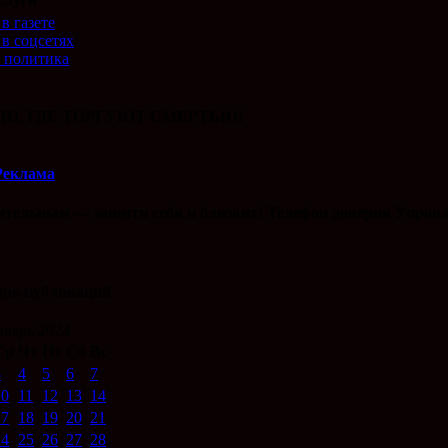
в газете
 в соцсетях
 политика
И, ГДЕ ТОРГУЮТ СМЕРТЬЮ!
Реклама
ительным — защити себя и близких! Телефон доверия Управл
арь публикаций
варь 2024
Ср
Чт
Пт
Сб
Вс
3
4
5
6
7
10
11
12
13
14
17
18
19
20
21
24
25
26
27
28