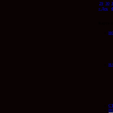
29
30
« Дек
Ф
Карта с
Н
Н
С
Н