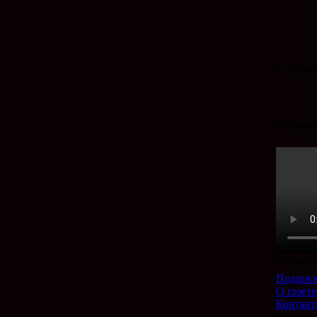
СЛУЖБ
Останов
О газет
Подпис
О газете
Контак
Наши у