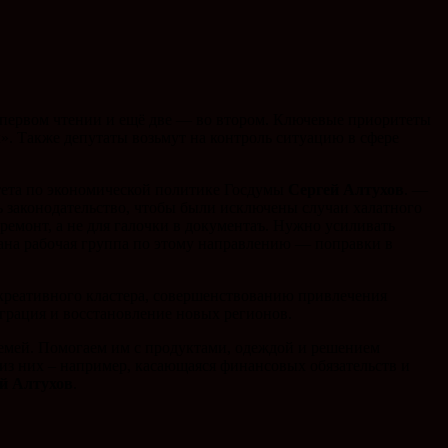
в первом чтении и ещё две — во втором. Ключевые приоритеты
». Также депутаты возьмут на контроль ситуацию в сфере
тета по экономической политике Госдумы
Сергей Алтухов
. —
ть законодательство, чтобы были исключены случаи халатного
емонт, а не для галочки в документаъ. Нужно усиливать
ана рабочая группа по этому направлению — поправки в
креативного кластера, совершенствованию привлечения
грация и восстановление новых регионов.
семей. Помогаем им с продуктами, одеждой и решением
из них – например, касающаяся финансовых обязательств и
й Алтухов
.