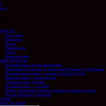
31
ев »
айта
ОВОСТИ
Наш город
Общество
Власть
Официально
Спорт
Происшествия
АШИ ПРОЕКТЫ
Большая семья: миссия выполнима
Защитники Отечества: от Александра Невского до Юнармии
Историческая память — основа единства России
Крепкая семья — опора России
Здоровым быть здорово!
В главной роли — человек
Войны священные страницы на веки в памяти людской
Россия 2024: мост в будущее
ТАТЬИ
ОВОСТИ КРАЯ