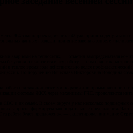
рное заседание весенней сессии
мента 964 законопроекта, из них 242 уже приняты депутатами 
ональных данных граждан, принятие закона о запрете «наливаек
кими авариями на теплосетях, — отметил зампредседателя коми
ума безусловно включится в эту работу — нам надо так настрои
ий в теплое время года действительно велся профилактический р
онцессий. По поручению Вячеслава Викторовича Володина созд
на работа над законопроектами по развитию промышленности и 
рнизации системы ЖКХ через механизмы ГЧП, продолжится инте
ов СВО и их семей. В своем округе у нас несколько подшефных 
ющих запросов формируем законодательные предложения. Часть 
 Эта работа будет предложена», — акцентировал внимание
Серге