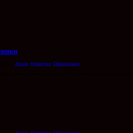
хники
я, 2025
|
Архив
,
Общество
,
Официально
|
ффект от внедрения бережливых технологий порядка 3,6 млн ру
я, 2025
|
Архив
,
Общество
,
Официально
|