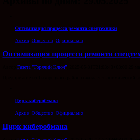
Архивы по дням:
29.05.2025
Оптимизация процесса ремонта спецтехники
Архив
,
Общество
,
Официально
Оптимизация процесса ремонта спецте
Автор
Газета "Горячий Ключ"
|
2025-05-31T21:03:43+03:00
29 ма
Предприятие из Тихорецкого района ожидает экономический э
Цирк киберобмана
Архив
,
Общество
,
Официально
Цирк киберобмана
Автор
Газета "Горячий Ключ"
|
2025-05-29T14:57:13+03:00
29 ма