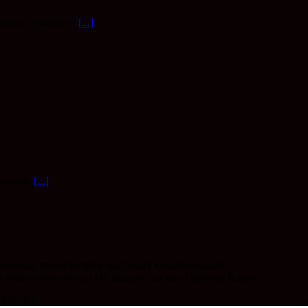
влено: участие в
[...]
Участие
[...]
мационных технологий и массовых коммуникаций
ой ответственностью «Редакция газеты «Горячий Ключ».
3-55-86.