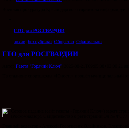
Военная прокуратура Краснодарского гарнизона информирует 
ГТО для РОСГВАРДИИ
архив
,
Без рубрики
,
Общество
,
Официально
ГТО для РОСГВАРДИИ
Автор
Газета "Горячий Ключ"
|
2025-08-21T09:05:38+03:00
21 ав
На стадионе спортшколы «Юность» прошёл муниципальный эта
Сетевое издание (сайт газеты «Горячий Ключ») зарегистр
(Роскомнадзор). Свидетельство о регистрации Эл № ФС77-
Главный редактор - Алексей Георгиевич Олейников. Электронный