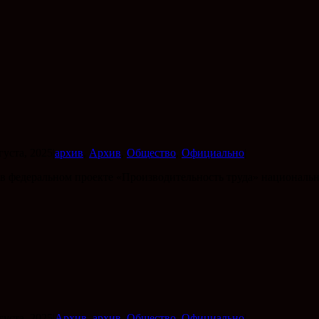
густа, 2025
|
архив
,
Архив
,
Общество
,
Официально
|
в федеральном проекте «Производительность труда» националь
густа, 2025
|
Архив
,
архив
,
Общество
,
Официально
|