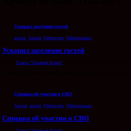
Архивы по дням:
21.08.2025
Ускорил заселение гостей
архив
,
Архив
,
Общество
,
Официально
Ускорил заселение гостей
Автор
Газета "Горячий Ключ"
|
2025-08-19T14:55:35+03:00
21 ав
«Жемчужина моря» успешно завершила основной этап участия 
Справка об участии в СВО
Архив
,
архив
,
Общество
,
Официально
Справка об участии в СВО
Автор
Газета "Горячий Ключ"
|
2025-08-21T09:07:52+03:00
21 ав