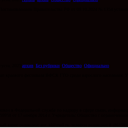
Постановлением Правительства РФ от 09.10.2024 № 1354 устано
густа, 2025
|
архив
,
Без рубрики
,
Общество
,
Официально
|
п краевого фестиваля ВФСК ГТО среди взрослого населения. 
ирован в Федеральной службе по надзору в сфере связи, инфор
59958 от 17 ноября 2014 г. Учредитель: Общество с ограниченн
 адрес редакции: gor_kl@mail.ru, телефон редакции: 8 (86159) 