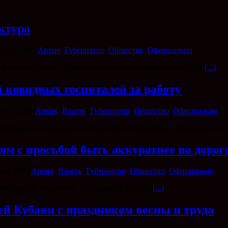
ктура
густа, 2021
|
Архив
,
Губернатор
,
Общество
,
Официально
|
ый посетил Марат Хуснуллин после назначения куратором
[...]
 ковидных госпиталей за работу
уста, 2021
|
Архив
,
Власть
,
Губернатор
,
Общество
,
Официально
|
ботники в последние полтора года столкнулись с огромной нагр
ям с просьбой быть аккуратнее на дорог
ля, 2021
|
Архив
,
Власть
,
Губернатор
,
Общество
,
Официально
|
 все трассы загружены. На отдых на Кубань
[...]
й Кубани с праздником весны и труда