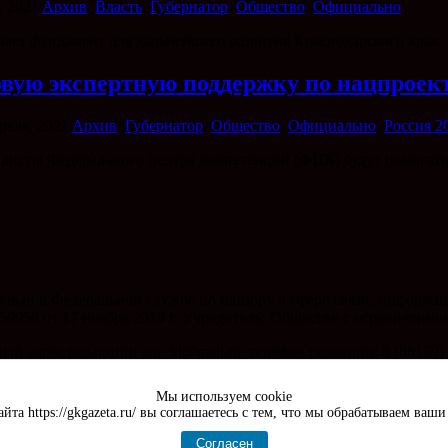
, 2021
|
Архив
,
Власть
,
Губернатор
,
Общество
,
Официально
|
вает фундамент для дальнейшего развития Краснодарского края.
вую экспертную поддержку по нацпроек
реля, 2021
|
Архив
,
Губернатор
,
Общество
,
Официально
,
Россия 2
иалисты Федерального центра компетенций (ФЦК) будут помогат
ирован в Федеральной службе по надзору в сфере связи, инфор
59958 от 17 ноября 2014 г. Учредитель: Общество с ограниченн
 адрес редакции: gor_kl@mail.ru, телефон редакции: 8 (86159) 
рес отдела рекламы: gk_reklama@mail.ru
Мы используем cookie
йта https://gkgazeta.ru/ вы соглашаетесь с тем, что мы обрабатываем ваш
| хостинг Beget
Согласен