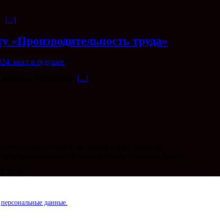
 –
[...]
ту «Производительность труда»
024: мост в будущее
|
ь внедрять бережливые
[...]
мационных технологий и массовых коммуникаций
ой ответственностью «Редакция газеты «Горячий Ключ».
3-55-86.
и
персональные данные.