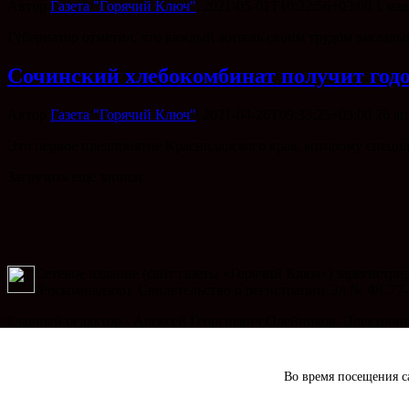
Автор
Газета "Горячий Ключ"
|
2021-05-01T10:32:56+03:00
1 мая
Губернатор отметил, что каждый житель своим трудом заклады
Сочинский хлебокомбинат получит годо
Автор
Газета "Горячий Ключ"
|
2021-04-26T09:33:25+03:00
26 ап
Это первое предприятие Краснодарского края, которому спец
Загрузить ещё записи
Сетевое издание (сайт газеты «Горячий Ключ») зарегистр
(Роскомнадзор). Свидетельство о регистрации Эл № ФС77-
Главный редактор - Алексей Георгиевич Олейников. Электронный
Телефон рекламного отдела: 8 (86159) 3-47-49, электронный ад
Во время посещения са
Copyright 2020 Газета "Горячий Ключ" | сайт создан
ИВЦ 8 бит