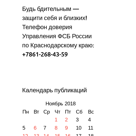
Будь бдительным —
защити себя и близких!
Телефон доверия
Управления ФСБ России
по Краснодарскому краю:
+7861-268-43-59
Календарь публикаций
Ноябрь 2018
Пн
Вт
Ср
Чт
Пт
Сб
Вс
1
2
3
4
5
6
7
8
9
10
11