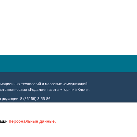
ормационных технологий и массовых коммуникаций
тветственностью «Редакция газеты «Горячий Ключ».
редакции: 8 (86159) 3-55-86.
klama@mail.ru
 ваши
персональные данные.