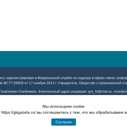
юч») зарегистрирован в Федеральной службе по надзору в сфере связи, инф
№ ФС77-59958 от 17 ноября 2014 г. Учредитель: Общество с ограниченной о
Георгиевич Олейников. Электронный адрес редакции: gor_kl@mail.ru, телефон 
амного отдела: 8 (86159) 3-47-49, электронный адрес отдела рекламы: gk_re
Мы используем cookie
Copyright 2020 Газета "Горячий Ключ" | сайт создан
ИВЦ 8 бит
| хостинг Beget
https://gkgazeta.ru/ вы соглашаетесь с тем, что мы обрабатываем
Согласен