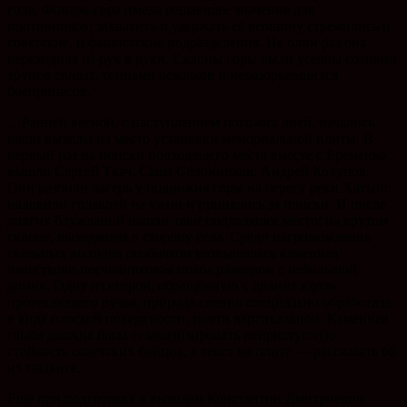
года, Фонарь-гора имела решающее значение для
противников; захватить и удержать её вершину стремились и
советские, и фашистские подразделения. Не один раз она
переходила из рук в руки. Склоны горы были усеяны сотнями
трупов солдат, тоннами осколков и неразорвавшихся
боеприпасов.
…Ранней весной, с наступлением погожих дней, начались
наши выходы на место установки мемориальной плиты. В
первый раз на поиски подходящего места вместе с Ерёменко
вышли Сергей Ткач, Саша Солонников, Андрей Колупов.
Они разбили лагерь у подножия горы на берегу реки Хатыпс,
наловили голавлей на ужин и принялись за поиски. И после
долгих блужданий нашли-таки подходящее место: на крутом
склоне, выходящем в сторону села. Среди нагромождения
скальных выходов особняком возвышалась каменная
известково-песчанниковая глыба размером с небольшой
домик. Одну из сторон, обращённую к долине вдоль
протекающего ручья, природа словно специально обработала
в виде плоской поверхности, почти вертикальной. Каменная
глыба должна была символизировать неприступную
стойкость советских бойцов, а текст на плите — рассказать об
их подвиге.
Ещё при подготовке к выходам Константин Дмитриевич