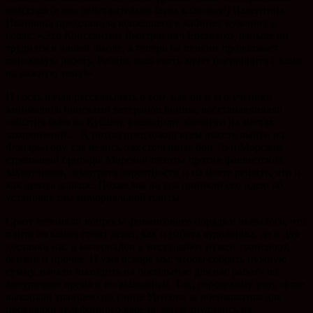
классная (а она действительно была классная!) Валентина
Ивановна представила вошедшего в кабинет мужчину в
годах: «Это Константин Дмитриевич Ерёменко, раньше он
трудился в нашей школе, а теперь на пенсии продолжает
поисковую работу. Ребята, наш гость хочет поговорить с вами
на важную тему!»
И гость начал рассказывать о том, как он и его ученики
занимались поисками ветеранов войны, восстанавливали
события боёв на Кубани, возводили обелиски на местах
захоронений… А потом предложил всем вместе выйти на
Фонарь-гору, где велись ожесточённые бои 76-й Морской
стрелковой бригады Морской пехоты против фашистских
захватчиков, осмотреть окрестности и на месте решить, что и
как делать дальше. Позже мы на ура приняли его идею об
установке там мемориальной плиты.
Сразу возникли вопросы финансового порядка: оказалось, что
плита из камня стоит денег, как и работа художника, да и для
доставки нас и материалов к месту работ нужен транспорт,
бензин и прочее. И уже вскоре мы, чтобы собрать нужную
сумму, начали выходить на посильную для нас работу во
внеурочное время и по выходным. Так, городскому узлу связи
выкопали траншею по улице Урусова за военкоматом для
прокладки телефонного кабеля, затем трудились на