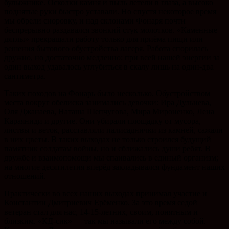
булыжнике. Осколки камня и пыль летели в глаза, а высоко
поднятые руки быстро уставали. Но спустя некоторое время
мы обрели сноровку, и над склонами Фонаря почти
беспрерывно раздавался звонкий стук молотков. «Каменные
дятлы» прекращали работу только для приёма пищи или
решения бытового обустройства лагеря. Работа спорилась
дружно, но достаточно медленно: при всей нашей энергии за
один выход удавалось углубиться в скалу лишь на один-два
сантиметра.
Таких походов на Фонарь было несколько. Обустройством
места вокруг обелиска занимались девочки: Ира Дульнева,
Оля Джанаева, Наташа Шепчугова, Мира Мироненко, Лена
Караяниди и другие. Они убирали площадку от мусора,
листвы и веток, расставляли палисаднички из камней, сажали
в них цветы. В таких выходах не только строился будущий
памятник солдатам войны, но и сближались души ребят. В
дружбе и взаимопомощи мы спаивались в единый организм;
на многие десятилетия вперёд закладывался фундамент наших
отношений.
Практически во всех наших выходах принимал участие и
Константин Дмитриевич Ерёменко. За это время седой
ветеран стал для нас, 14-15-летних, своим, понятным и
близким. «КД-сик» — так мы называли его между собой.