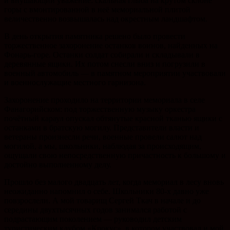
и внушающий уважение: скальная глыба на крутом склоне
горы с вмонтированной в неё мемориальной плитой
величественно возвышалась над окрестным ландшафтом.
В день открытия памятника решено было провести
торжественное захоронение останков воинов, найденных на
Фонарь-горе. Останки солдат собирали и складывали в
деревянные ящики. Их потом снесли вниз и погрузили в
военный автомобиль — в памятном мероприятии участвовали
и военнослужащие местного гарнизона.
Захоронение проходило на территории мемориала в селе
Фанагорийском: под торжественную музыку оркестра
почётный караул опускал обтянутые красной тканью ящики с
останками в братскую могилу. Представители власти и
ветераны произнесли речи, военные провели салют над
могилой, а мы, школьники, наблюдая за происходящим,
ощущали свою непосредственную причастность к большому и
достойно выполненному делу.
Прошло без малого двадцать лет, когда мемориал в лесу вновь
неожиданно напомнил о себе. Школьники 80-х давно уже
повзрослели. А мой товарищ Сергей Ткач в начале и до
середины двухтысячных годов занимался работой с
подрастающим поколением — руководил детским
туристическим клубом «Крокус», в котором участвовал и мой