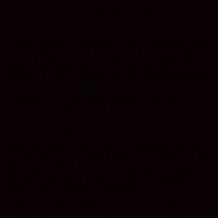
лесоперерабатывающем предприятии городского комунхоза
по разборке досок на пилораме. От этих событий остались на
память не очень качественные, но интересные снимки «на
злобу дня»: ведь почти на все мероприятия я и мой друг Ян
Клиоцек, помимо инструментов, носили с собой простенькие
плёночные фотоаппараты «Смена» и «Орион». Так среди
учебных и трудовых будней мы заработали необходимые
деньги на мемориальную плиту, которую изготовили, если не
ошибаюсь, мастера на Горячеключевской мебельной фабрике.
…В двух десятках километров от города над селом
Фанагорийским огромным крутобоким сторожевым
исполином стоит Фонарь-гора. Высотой она не превышает
остальные (всего около 270 метров над уровнем моря), но
место занимает стратегическое. С её вершины хорошо
просматривался сам посёлок и его округа на много
километров вперёд. Одна из наиболее вероятных трактовок
названия горы уходит в далёкое прошлое. Во времена частых
войн и столкновений местного населения с иноплеменниками
при приближении опасности на господствующих вершинах
зажигались сигнальные костры или ёмкости с нефтью —
фонари, предупреждающие о неприятеле.
В боях под Горячим Ключом, которые были важной
составляющей Туапсинской оборонительной операции 1942