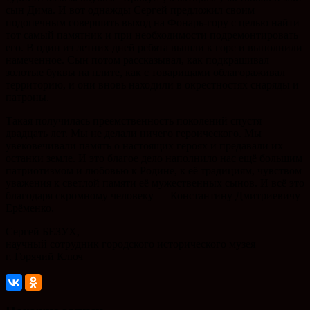
сын Дима. И вот однажды Сергей предложил своим
подопечным совершить выход на Фонарь-гору с целью найти
тот самый памятник и при необходимости подремонтировать
его. В один из летних дней ребята вышли к горе и выполнили
намеченное. Сын потом рассказывал, как подкрашивал
золотые буквы на плите, как с товарищами облагораживал
территорию, и они вновь находили в окрестностях снаряды и
патроны.
Такая получилась преемственность поколений спустя
двадцать лет. Мы не делали ничего героического. Мы
увековечивали память о настоящих героях и предавали их
останки земле. И это благое дело наполнило нас ещё большим
патриотизмом и любовью к Родине, к её традициям, чувством
уважения к светлой памяти её мужественных сынов. И всё это
благодаря скромному человеку — Константину Дмитриевичу
Ерёменко.
Сергей БЕЗУХ,
научный сотрудник городского исторического музея
г. Горячий Ключ