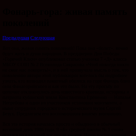
Фонарь-гора: живая память
поколений
Предыдущая
Следующая
Вот она, живая память поколений! Пока она «болит», вечно
будет жить и душа народная. В преддверии Дня Победы
«Горячий Ключ» опубликовал статью ученика 7 «Д» класса
МБОУ СОШ № 2 Всеволода Саврасова «Чтоб никогда никто
не смог нас покорить!», и в ней прозвучала мысль о том, что
поколению автора этой публикации хотелось бы подробнее
узнать, кто возводил памятный обелиск на горе Фонарь близ
села Фанагорийского и как это было. На эту просьбу по
цепочке откликнулись дочь известного краеведа, историка и
патриота кубанской земли Константина Ерёменко — Наталья
Негребова и один из участников установки монумента, а
ныне сотрудник городского исторического музея Сергей
Безух. Предлагаем его воспоминания вашему вниманию.
Вся эта история началась просто и обыденно в обычный
весенний день 1986 года. 9 «Б» средней школы № 1 снова
остался на классный час после уроков. Наша восторженная