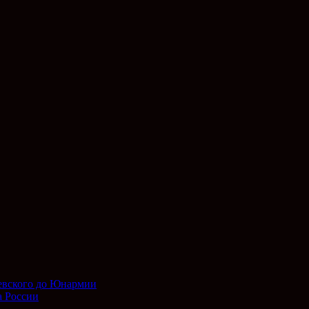
евского до Юнармии
а России