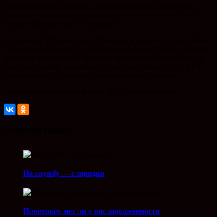
альтернативный маршрут для движения транспорта будет
приведен в порядок, перевозчик возобновит движение до
хуторов Малахаткин и Северный.
Напомним, ЧП произошло 7 февраля в районе полудня. Более
20 метров береговой линии рухнуло в реку, потянув с собой и
большую часть дороги. На месте происшествия немедленно
было выставлено оцепление, спасатели совместно с УЖГХ
огородили место схода оползня бетонными плитами.
Пресс-служба администрации МО г. Горячий Ключ
Похожие записи
На службу — с зарядки
Проверьте, нет ли у вас задолженности