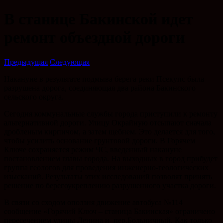
В станице Бакинской идет
ремонт объездной дороги
Предыдущая
Следующая
Накануне в результате подмыва берега реки Псекупс была
разрушена дорога, соединяющая два района Бакинского
сельского округа.
Сегодня коммунальные службы города приступили к ремонту
альтернативной дороги. Улицу Окрайную отсыпают сначала
дробленым кирпичом, а затем щебнем. Это делается для того,
чтобы усилить основание грунтовой дороги. В Горячем
Ключе сохраняется режим ЧС, введенный накануне
постановлением главы города. На выходных в город прибудет
группа геологов для проведения инженерно-геологических
изысканий. Результаты этих исследований позволят принять
решение по берегоукреплению разрушенного участка дороги.
В связи со сходом оползня движение автобуса №114
сообщение «Горячий Ключ – станица Бакинская» ограничено
пересечением улицы Ленина и пер.Больничный. Как только