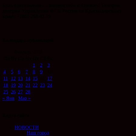
Будь бдительным — защити себя и близких! Телефон
доверия Управления ФСБ России по Краснодарскому
краю: +7861-268-43-59
Календарь публикаций
Февраль 2019
Пн
Вт
Ср
Чт
Пт
Сб
Вс
1
2
3
4
5
6
7
8
9
10
11
12
13
14
15
16
17
18
19
20
21
22
23
24
25
26
27
28
« Янв
Мар »
Карта сайта
НОВОСТИ
Наш город