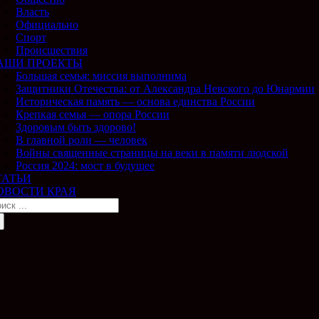
Власть
Официально
Спорт
Происшествия
АШИ ПРОЕКТЫ
Большая семья: миссия выполнима
Защитники Отечества: от Александра Невского до Юнармии
Историческая память — основа единства России
Крепкая семья — опора России
Здоровым быть здорово!
В главной роли — человек
Войны священные страницы на веки в памяти людской
Россия 2024: мост в будущее
ТАТЬИ
ОВОСТИ КРАЯ