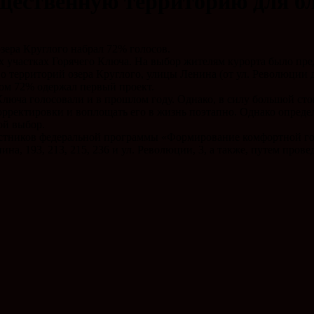
щественную территорию для бл
зера Круглого набрал 72% голосов.
х участках Горячего Ключа. На выбор жителям курорта было пр
 территорий озера Круглого, улицы Ленина (от ул. Революции д
том 72% одержал первый проект.
Ключа голосовали и в прошлом году. Однако, в силу большой сто
корректировки и воплощать его в жизнь поэтапно. Однако опред
ой выбор.
астников федеральной программы «Формирование комфортной горо
а, 193, 213, 215, 236 и ул. Революции, 3, а также, путем пров