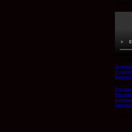
Останов
О газет
Подпис
О газете
Контак
Наши у
Реклама 
Реклама
Ценовая
Закупки
СООБЩ