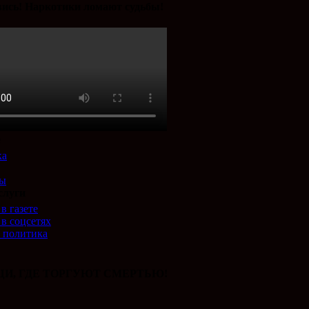
ись! Наркотики ломают судьбы!
е
ка
ты
слуги
в газете
 в соцсетях
 политика
И, ГДЕ ТОРГУЮТ СМЕРТЬЮ!