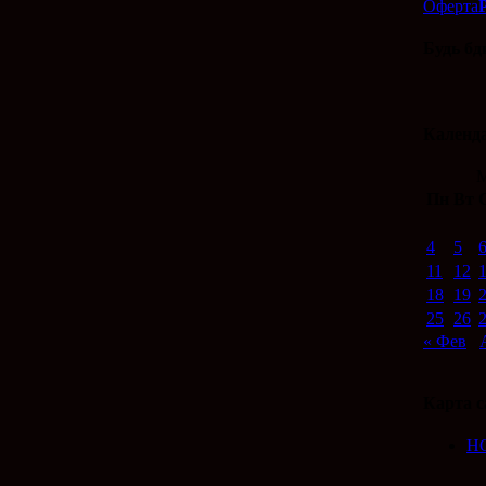
Оферта
Будь бд
Календ
М
Пн
Вт
4
5
11
12
18
19
25
26
« Фев
Карта с
Н