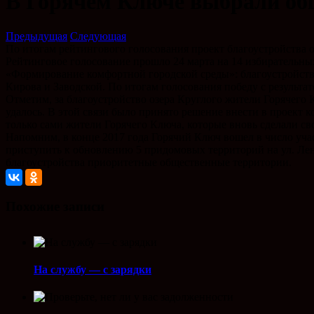
В Горячем Ключе выбрали об
Предыдущая
Следующая
По итогам рейтингового голосования проект благоустройства о
Рейтинговое голосование прошло 24 марта на 14 избирательны
«Формирование комфортной городской среды»: благоустройство
Кирова и Заводской. По итогам голосования победу с результа
Отметим, за благоустройство озера Круглого жители Горячего 
удалось. В этой связи было принято решение внести в проект 
только сами жители Горячего Ключа, которые вновь сделали св
Напомним, в конце 2017 года Горячий Ключ вошел в число уч
приступить к обновлению 5 придомовых территорий на ул. Ленин
благоустройства приоритетные общественные территории.
Похожие записи
На службу — с зарядки