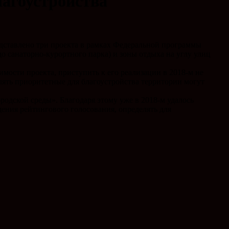
агоустройства
едставлено три проекта в рамках Федеральной программы
о санаторно-курортного парка) и зоны отдыха на углу улиц
имости проекта, приступить к его реализации в 2018-м не
елять приоритетные для благоустройства территории могут
дской среды». Благодаря этому уже в 2018-м удалось
едения рейтингового голосования, определять для