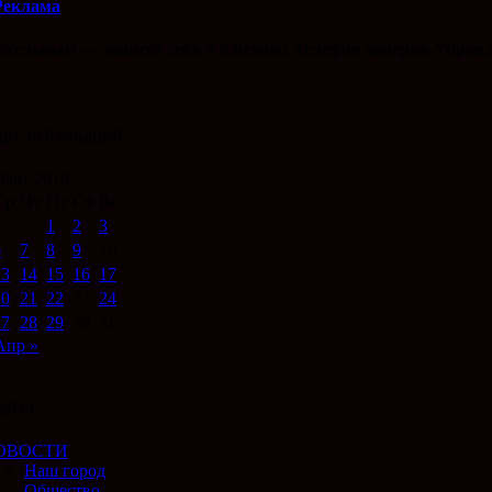
Реклама
ительным — защити себя и близких! Телефон доверия Управл
арь публикаций
арт 2019
Ср
Чт
Пт
Сб
Вс
1
2
3
6
7
8
9
10
13
14
15
16
17
20
21
22
23
24
27
28
29
30
31
Апр »
айта
ОВОСТИ
Наш город
Общество