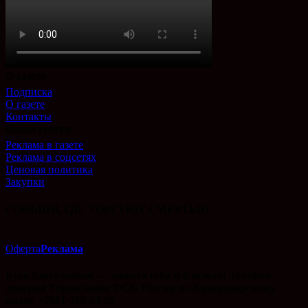
О газете
Подписка
О газете
Контакты
Наши услуги
Реклама в газете
Реклама в соцсетях
Ценовая политика
Закупки
СООБЩИ, ГДЕ ТОРГУЮТ СМЕРТЬЮ!
Оферта
Реклама
Будь бдительным — защити себя и близких! Телефон
доверия Управления ФСБ России по Краснодарскому
краю: +7861-268-43-59