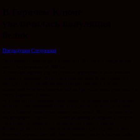
В Горячем Ключе
увеличилась популяция
белок
Предыдущая
Следующая
Это связано с миграцией животных. В поисках пищи белки
могут мигрировать за 300 км.
Животные воруют еду из птичьих кормушек и выискивают
почки на деревьях. В поисках пропитания белки проводит
большую часть своей жизни, говорят биологи. Сейчас
животным есть чем поживиться на приусадебных участках и в
лесах Горячего Ключа.
«Скорее всего, зверьков привлекает не только мягкий климат,
но и наличие кормовой базы. В наших лесах желудя больше
всего, семена различных древесных пород. Мы считаем, что
им комфортно здесь», — сказал инженер по охране и защите
леса Горячеключевского лесничества Сергей Ткачев.
Белки еще не успели сменить зимнюю серую шубку. У них
брачный период, поэтому часто можно увидеть парные забеги
животных по верхушкам деревьев.