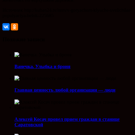
Источник http://kuban24.tv/item/v-goryachem-klyuche-uvelichilas-
populyaciya-belok-225685
Похожие записи
Ванечка. Улыбка и броня
Главная ценность любой организации — люди
Алексей Косач провел прием граждан в станице
Саратовской