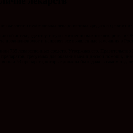
аличие лекарств
 жизненно необходимых лекарственных средств и сравнит их с
об аптеке, где отсутствуют жизненно важные лекарства в ОНФ по
а проанализируют и направят все выявленные замечания в Росзд
или 735 лекарственных средств. Утверждая его, Правительство
 препаратов, требуемых для оказания медицинской помощи, инач
 вошли 53 препарата, которые должны быть даже в самом отдал