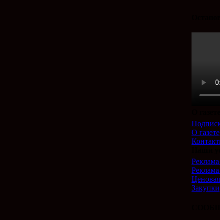
Останов
О газет
Подпис
О газете
Контак
Наши у
Реклама 
Реклама
Ценовая
Закупки
СООБЩ