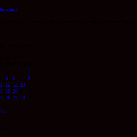
Реклама
ительным — защити себя и близких! Телефон доверия Управл
арь публикаций
тябрь 2019
Ср
Чт
Пт
Сб
Вс
1
4
5
6
7
8
11
12
13
14
15
18
19
20
21
22
25
26
27
28
29
Окт »
айта