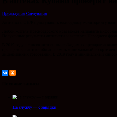
В аптеках Кубани проверят н
Предыдущая
Следующая
Активисты ОНФ приступают к ежегодному мониторингу наличия
Любой житель Краснодарского края может направить информацию 
Полученные результаты активисты и эксперты Народного фронт
В 2019 году в список жизненно-необходимых препаратов включ
препаратов, а аптеки обязаны иметь минимальный ассортимент
лицензионных требований. В 2019 году в минимальный список
Похожие записи
На службу — с зарядки