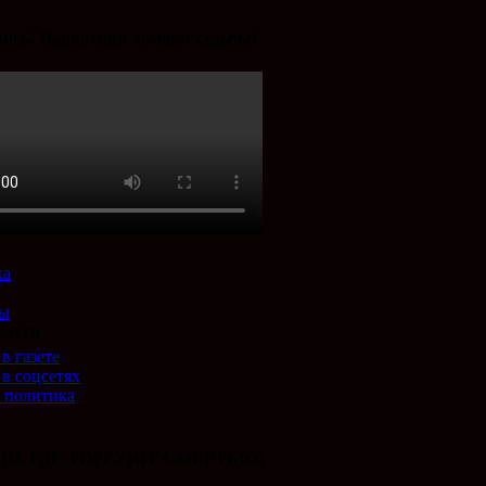
ись! Наркотики ломают судьбы!
е
ка
ты
слуги
в газете
 в соцсетях
 политика
И, ГДЕ ТОРГУЮТ СМЕРТЬЮ!