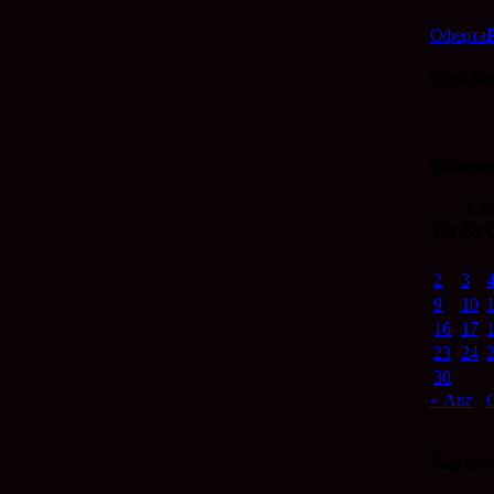
Оферта
Будь бд
Календ
Сен
Пн
Вт
2
3
9
10
16
17
23
24
30
« Авг
Карта с