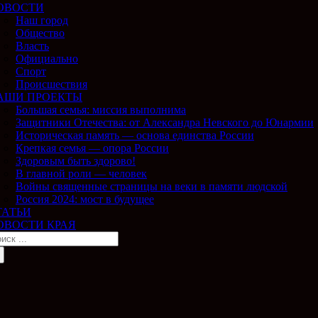
ОВОСТИ
Наш город
Общество
Власть
Официально
Спорт
Происшествия
АШИ ПРОЕКТЫ
Большая семья: миссия выполнима
Защитники Отечества: от Александра Невского до Юнармии
Историческая память — основа единства России
Крепкая семья — опора России
Здоровым быть здорово!
В главной роли — человек
Войны священные страницы на веки в памяти людской
Россия 2024: мост в будущее
ТАТЬИ
ОВОСТИ КРАЯ