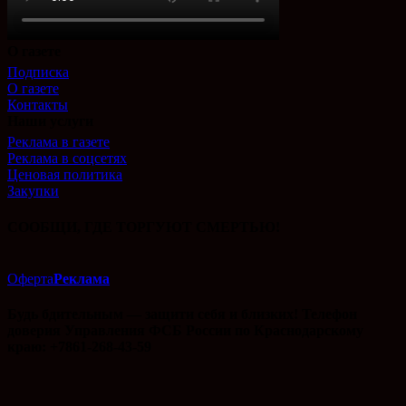
О газете
Подписка
О газете
Контакты
Наши услуги
Реклама в газете
Реклама в соцсетях
Ценовая политика
Закупки
СООБЩИ, ГДЕ ТОРГУЮТ СМЕРТЬЮ!
Оферта
Реклама
Будь бдительным — защити себя и близких! Телефон
доверия Управления ФСБ России по Краснодарскому
краю: +7861-268-43-59