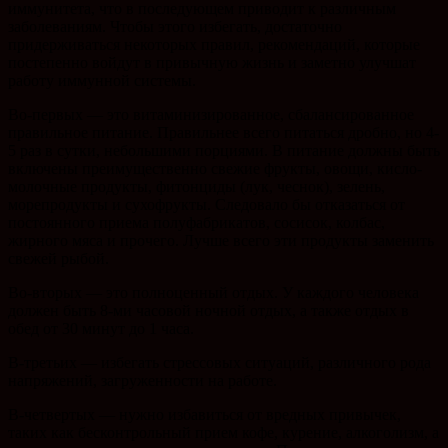
иммунитета, что в последующем приводит к различным
заболеваниям. Чтобы этого избегать, достаточно
придерживаться некоторых правил, рекомендаций, которые
постепенно войдут в привычную жизнь и заметно улучшат
работу иммунной системы.
Во-первых — это витаминизированное, сбалансированное
правильное питание. Правильнее всего питаться дробно, но 4-
5 раз в сутки, небольшими порциями. В питание должны быть
включены преимущественно свежие фрукты, овощи, кисло-
молочные продукты, фитонциды (лук, чеснок), зелень,
морепродукты и сухофрукты. Следовало бы отказаться от
постоянного приема полуфабрикатов, сосисок, колбас,
жирного мяса и прочего. Лучше всего эти продукты заменить
свежей рыбой.
Во-вторых — это полноценный отдых. У каждого человека
должен быть 8-ми часовой ночной отдых, а также отдых в
обед от 30 минут до 1 часа.
В-третьих — избегать стрессовых ситуаций, различного рода
напряжений, загруженности на работе.
В-четвертых — нужно избавиться от вредных привычек,
таких как бесконтрольный прием кофе, курение, алкоголизм, а