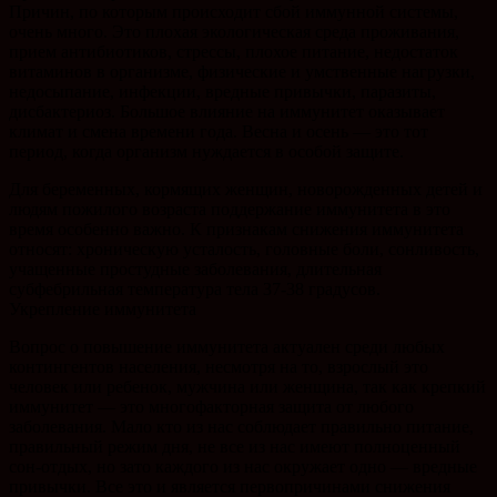
Причин, по которым происходит сбой иммунной системы,
очень много. Это плохая экологическая среда проживания,
прием антибиотиков, стрессы, плохое питание, недостаток
витаминов в организме, физические и умственные нагрузки,
недосыпание, инфекции, вредные привычки, паразиты,
дисбактериоз. Большое влияние на иммунитет оказывает
климат и смена времени года. Весна и осень — это тот
период, когда организм нуждается в особой защите.
Для беременных, кормящих женщин, новорожденных детей и
людям пожилого возраста поддержание иммунитета в это
время особенно важно. К признакам снижения иммунитета
относят: хроническую усталость, головные боли, сонливость,
учащенные простудные заболевания, длительная
субфебрильная температура тела 37-38 градусов.
Укрепление иммунитета
Вопрос о повышение иммунитета актуален среди любых
контингентов населения, несмотря на то, взрослый это
человек или ребенок, мужчина или женщина, так как крепкий
иммунитет — это многофакторная защита от любого
заболевания. Мало кто из нас соблюдает правильно питание,
правильный режим дня, не все из нас имеют полноценный
сон-отдых, но зато каждого из нас окружает одно — вредные
привычки. Все это и является первопричинами снижения