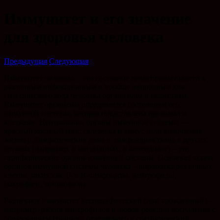
Иммунитет и его значение
для здоровья человека
Предыдущая
Следующая
Иммунитет человека – это состояние невосприимчивости к
различным инфекционным и вообще инородным для
генетического кода человека организмам и веществам.
Иммунитет организма определяется состоянием его
иммунной системы, которая представлена органами и
клетками. Центральные органы иммунной системы —
красный костный мозг, селезенка и тимус (или вилочковая
железа). Лимфатические узлы и лимфоидная ткань в других
органах (например, в миндалинах, в аппендиксе) – это
периферические органы иммунной системы. Основная задача
органов иммунной системы человека – выработка различных
клеток, таких как Т- и В-лимфоциты, нейтрофилы,
макрофаги, эозинофилы.
Различают иммунитет неспецифический (или врожденный) –
например, работа нейтрофилов в любой реакции воспаления с
образованием гнойного отделяемого и специфический