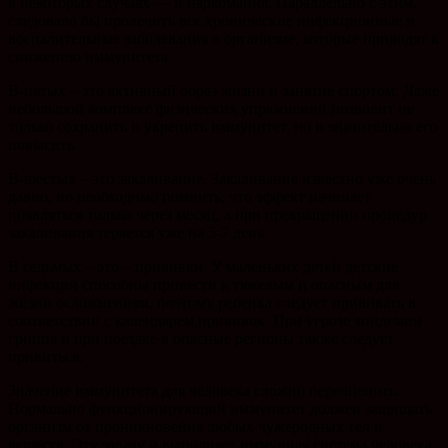
в некоторых случаях — и наркомания. Параллельно с этим,
следовало бы пролечить все хронические инфекционные и
воспалительные заболевания в организме, которые приводят к
снижению иммунитета.
В-пятых – это активный образ жизни и занятие спортом. Даже
небольшой комплекс физических упражнений позволит не
только сохранить и укрепить иммунитет, но и значительно его
повысить.
В-шестых – это закаливание. Закаливание известно уже очень
давно, но необходимо помнить, что эффект начинает
появляться только через месяц, а при прекращении процедур
закаливания теряется уже на 5-7 день.
В седьмых – это – прививки. У маленьких детей детские
инфекции способны привести к тяжелым и опасным для
жизни осложнениям, поэтому ребенка следует прививать в
соответствии с календарем прививок. При угрозе эпидемии
гриппа и при поездке в опасные регионы также следует
привиться.
Значение иммунитета для человека сложно переоценить.
Нормально функционирующий иммунитет должен защищать
организм от проникновения любых чужеродных тел и
веществ. Эту задачу и выполняет иммунная система человека