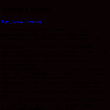
Будем с водой
Предыдущая
Следующая
На Развилке ведутся работы по прокладке нового
водопровода. Его тянут от водозабора через улицы
Восточную, Кубанскую, Вишневую до Хадыженского бака.
Новые трубы выполнены из современного материала. Они
пластиковые, прослужат долго и также долго сохранят чистой
внутреннюю поверхность стенок. Кроме того их
увеличенный диаметр позволит ускорить заполнение
водонапорной башни.
О сроках окончания работ пока говорить рано, выполняются
они по мере поступления средств краевого финансирования
и, как ожидается, продлятся до конца года. Также
планируется, что в ноябре в Горячем Ключе будет запущена
станция по обезжелезиванию воды, сейчас проводятся все
необходимые проверки и согласования, связанные с работой
оборудования.
На днях глава города Александр Кильганкин провел выездное
совещание на территории водозабора, в ходе которого оценил
качество работ по прокладке водопровода.