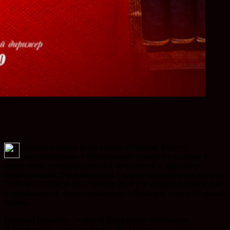
Сетевое издание (сайт газеты «Горячий Ключ»)
зарегистрирован в Федеральной службе по надзору в
сфере связи, информационных технологий и массовых
коммуникаций (Роскомнадзор). Свидетельство о регистрации
Эл № ФС77-59958 от 17 ноября 2014 г. Учредитель: Общество
с ограниченной ответственностью «Редакция газеты «Горячий
Ключ».
Главный редактор - Алексей Георгиевич Олейников.
Электронный адрес редакции: gor_kl@mail.ru, телефон