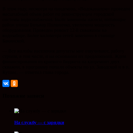
В этом году, несмотря на пандемию, «Водоканалом» проведен
масштабный объем работ по реконструкции городской
системы водоснабжения. Были заменены насосы, питающие
район улицы Бульвар Поляничко, увеличена мощность
оборудования. Проведен ремонт 12-й скважины на
водозаборе. Более километра сетей заменено в станице
Бакинской.
— Все жалобы населения депутаты мне озвучивают, работу
строим, в том числе, и на основании их предложений. Ждем
финансирования из краевого бюджета на капремонт двух
скважин, в программу попали объекты по ул. Заводской и в п.
Кутаис, — отметил глава города.
Похожие записи
На службу — с зарядки