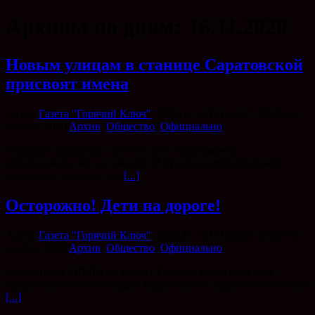
Архивы по дням:
16.11.2020
Новым улицам в станице Саратовской
присвоят имена
Автор
Газета "Горячий Ключ"
|
2020-11-16T11:13:57+03:00
16
ноября, 2020
|
Архив
,
Общество
,
Официально
|
Обсудить варианты и внести свои предложения
приглашаются все желающие. В процессе формирования
земельных участков для
[...]
Осторожно! Дети на дороге!
Автор
Газета "Горячий Ключ"
|
2020-11-16T11:08:56+03:00
16
ноября, 2020
|
Архив
,
Общество
,
Официально
|
Сотрудники ГИБДД по городу Горячий Ключ проводят
профилактические беседы с водителями и родителями на тему
[...]