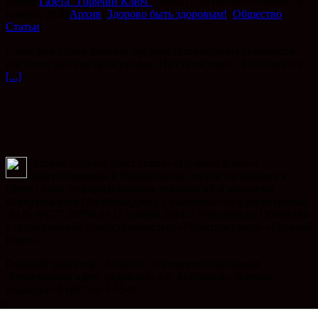
Автор
Газета "Горячий Ключ"
|
2020-11-16T09:43:57+03:00
16
ноября, 2020
|
Архив
,
Здорово быть здоровым!
,
Общество
,
Статьи
|
С каждым годом болезни органов пищеварения становятся
все более распространенными. По статистике, 16 человек из
[...]
Сетевое издание (сайт газеты «Горячий Ключ»)
зарегистрирован в Федеральной службе по надзору в
сфере связи, информационных технологий и массовых
коммуникаций (Роскомнадзор). Свидетельство о регистрации
Эл № ФС77-59958 от 17 ноября 2014 г. Учредитель: Общество
с ограниченной ответственностью «Редакция газеты «Горячий
Ключ».
Главный редактор - Алексей Георгиевич Олейников.
Электронный адрес редакции: gor_kl@mail.ru, телефон
редакции: 8 (86159) 3-55-86.
Телефон рекламного отдела: 8 (86159) 3-47-49, электронный