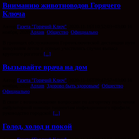
Вниманию животноводов Горячего
Ключа
Автор
Газета "Горячий Ключ"
|
2020-11-16T10:52:03+03:00
16
ноября, 2020
|
Архив
,
Общество
,
Официально
|
В границах обслуживания Горячеключевской дистанции пути
минувшим летом и осенью участились случаи выпаса
крупного рогатого
[...]
Вызывайте врача на дом
Автор
Газета "Горячий Ключ"
|
2020-11-16T09:47:57+03:00
16
ноября, 2020
|
Архив
,
Здорово быть здоровым!
,
Общество
,
Официально
|
В связи с возникающими вопросами по алгоритму получения
амбулаторной помощи пациентам инфекционного профиля,
руководство городской
[...]
Голод, холод и покой