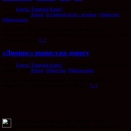
Автор
Газета "Горячий Ключ"
|
2020-12-22T10:19:51+03:00
22
декабря, 2020
|
Архив
,
В главной роли - человек
,
Общество
,
Официально
|
#МЫВМЕСТЕ: волонтеры запустили федеральную
предпраздничную акцию «Новый год в каждый дом». По всей
стране волонтёры
[...]
«Дионис» вышел на дорогу
Автор
Газета "Горячий Ключ"
|
2020-12-22T10:16:40+03:00
22
декабря, 2020
|
Архив
,
Общество
,
Официально
|
На территории муниципалитета с 25 декабря 2020 по 10
января 2021 года сотрудниками ОГИБДД и
[...]
Сетевое издание (сайт газеты «Горячий Ключ»)
зарегистрирован в Федеральной службе по надзору в