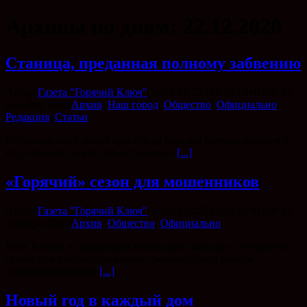
Архивы по дням:
22.12.2020
Станица, преданная полному забвению
Автор
Газета "Горячий Ключ"
|
2020-12-23T12:33:10+03:00
22
декабря, 2020
|
Архив
,
Наш город
,
Общество
,
Официально
,
Редакция
,
Статьи
|
Несколько могильных крестов да осколки печных кирпичей -
вот, пожалуй, и все, что осталось от
[...]
«Горячий» сезон для мошенников
Автор
Газета "Горячий Ключ"
|
2020-12-22T10:24:00+03:00
22
декабря, 2020
|
Архив
,
Общество
,
Официально
|
Банк России в преддверии новогодних каникул - «горячего»
сезона для злоумышленников - рекомендовал банкам
проинформировать
[...]
Новый год в каждый дом