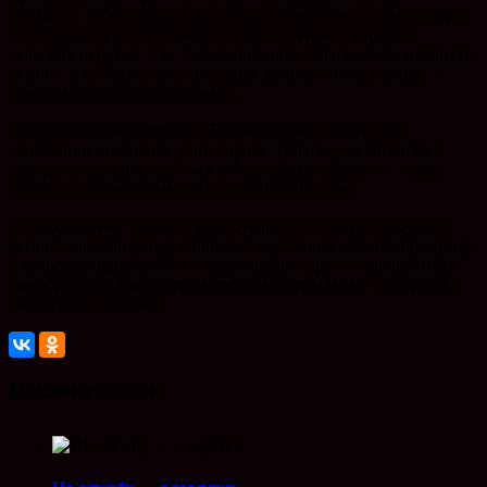
контроль. В ближайшие дни нужно подготовить план-график
по ремонту дорог в гравийном исполнении в городе и
сельских округах. Как только позволит погода, надо начинать
ремонт, а не ждать пока поступят жалобы от населения, —
подчеркнул Михаил Зарицкий.
Особое внимание Михаил Владимирович обратил на
санитарное состояние улиц города. Погода уже позволяет
наводить порядок, поэтому в ближайшее время и.о. главы
поручил организовать масштабный субботник.
В продолжение темы уборки мусора на планерке обсудили
ремонт контейнерных площадок и установку баков для мусора
в сельских округах. И.о. главы города поручил проработать
приобретение евроконтейнеров на центральные площадки в
станицах и поселках.
Похожие записи