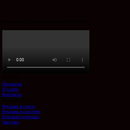
Остановись! Наркотики ломают судьбы!
О газете
Подписка
О газете
Контакты
Наши услуги
Реклама в газете
Реклама в соцсетях
Ценовая политика
Закупки