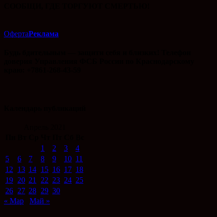
СООБЩИ, ГДЕ ТОРГУЮТ СМЕРТЬЮ!
Оферта
Реклама
Будь бдительным — защити себя и близких! Телефон
доверия Управления ФСБ России по Краснодарскому
краю: +7861-268-43-59
Календарь публикаций
Апрель 2021
Пн
Вт
Ср
Чт
Пт
Сб
Вс
1
2
3
4
5
6
7
8
9
10
11
12
13
14
15
16
17
18
19
20
21
22
23
24
25
26
27
28
29
30
« Мар
Май »