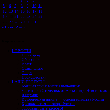
1
2
3
4
5
6
7
8
9
10
11
12
13
14
15
16
17
18
19
20
21
22
23
24
25
26
27
28
29
30
31
« Июн
Авг »
Карта сайта
НОВОСТИ
Наш город
Общество
Власть
Официально
Спорт
Происшествия
НАШИ ПРОЕКТЫ
Большая семья: миссия выполнима
Защитники Отечества: от Александра Невского до
Юнармии
Историческая память — основа единства России
Крепкая семья — опора России
Здоровым быть здорово!