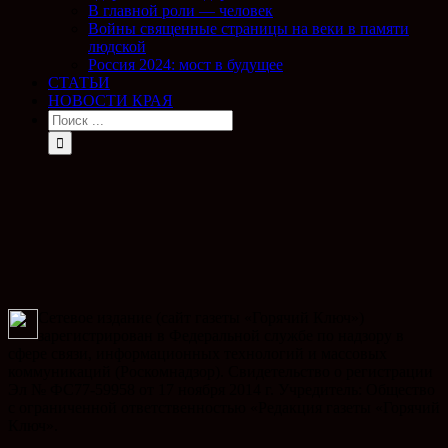
В главной роли — человек
Войны священные страницы на веки в памяти
людской
Россия 2024: мост в будущее
СТАТЬИ
НОВОСТИ КРАЯ
Сетевое издание (сайт газеты «Горячий Ключ»)
зарегистрирован в Федеральной службе по надзору в
сфере связи, информационных технологий и массовых
коммуникаций (Роскомнадзор). Свидетельство о регистрации
Эл № ФС77-59958 от 17 ноября 2014 г. Учредитель: Общество
с ограниченной ответственностью «Редакция газеты «Горячий
Ключ».