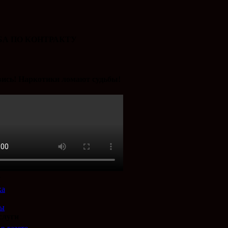
А ПО КОНТРАКТУ
ись! Наркотики ломают судьбы!
е
ка
ты
слуги