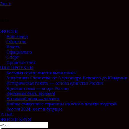
Авг »
айта
ОВОСТИ
Наш город
Общество
Власть
Официально
Спорт
Происшествия
АШИ ПРОЕКТЫ
Большая семья: миссия выполнима
Защитники Отечества: от Александра Невского до Юнармии
Историческая память — основа единства России
Крепкая семья — опора России
Здоровым быть здорово!
В главной роли — человек
Войны священные страницы на веки в памяти людской
Россия 2024: мост в будущее
ТАТЬИ
ОВОСТИ КРАЯ