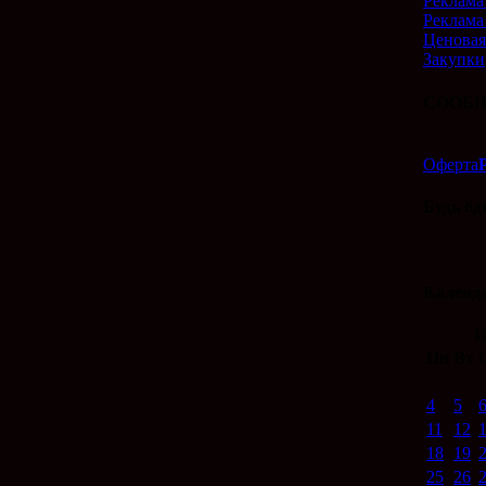
Реклама 
Реклама
Ценовая
Закупки
СООБЩ
Оферта
Будь бд
Календ
И
Пн
Вт
4
5
11
12
18
19
25
26