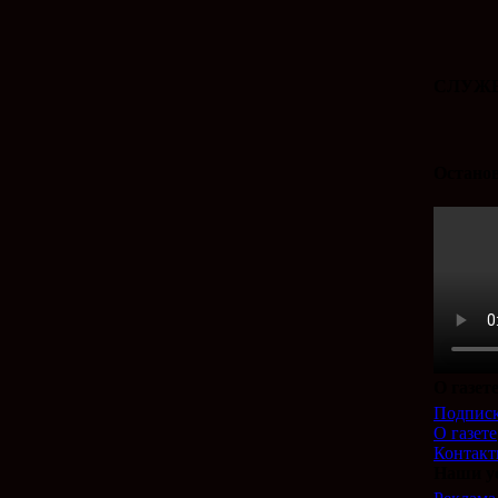
СЛУЖБ
Останов
О газет
Подпис
О газете
Контак
Наши у