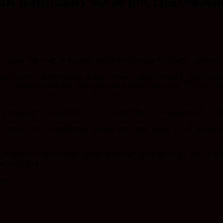
ай направит на агрострахован
1 годом. Об этом на предпосевном совещании сообщил губернат
д, засуху, подтопления. И мы должны быть готовы к любой сит
ч гектаров посевов с господдержкой на сумму более 270 млн руб
 у аграриев есть возможность страховаться с господдержкой от 
открыт. Кто застраховал озимые культуры, но не подал документ
ониторингу окружающей среды Вилен Оганов добавил, что служб
метцентром.
края