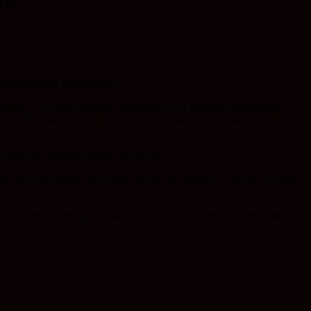
ие
ор Вениамин Кондратьев.
уации. Сегодня аграрии понимают, что урожай необходимо
лей. В этом году направим почти в два раза больше – 531 млн
рисков при чрезвычайной ситуации.
ы на получение субсидий, могут это сделать, – сказал Андрей
а подтверждает прогнозы по опасным погодным явлениям.