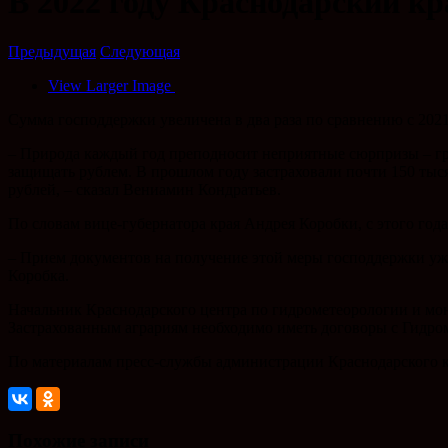
В 2022 году Краснодарский кр
Предыдущая
Следующая
View Larger Image
Сумма господдержки увеличена в два раза по сравнению с 202
– Природа каждый год преподносит неприятные сюрпризы – гра
защищать рублем. В прошлом году застраховали почти 150 тыся
рублей, – сказал Вениамин Кондратьев.
По словам вице-губернатора края Андрея Коробки, с этого года
– Прием документов на получение этой меры господдержки уже 
Коробка.
Начальник Краснодарского центра по гидрометеорологии и м
Застрахованным аграриям необходимо иметь договоры с Гидро
По материалам пресс-службы администрации Краснодарского 
Похожие записи