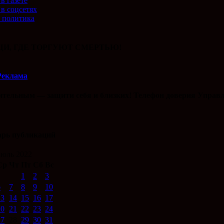
в газете
 в соцсетях
 политика
И, ГДЕ ТОРГУЮТ СМЕРТЬЮ!
Реклама
ительным — защити себя и близких! Телефон доверия Управл
арь публикаций
юль 2022
Ср
Чт
Пт
Сб
Вс
1
2
3
6
7
8
9
10
13
14
15
16
17
20
21
22
23
24
27
28
29
30
31