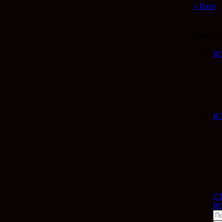
« Июн
Карта с
Н
Н
С
Н