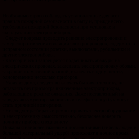
Необходимо строго соблюдать установленные для всех
правила пожарной безопасности в быту и, прежде всего,
требования пожарной безопасности при установке и
эксплуатации электроприборов.
· Следует вовремя проводить ревизию электропроводки и
замер сопротивления изоляции электропроводов, содержать в
исправном состоянии розетки, выключатели, рубильники и
другие электроприборы.
· Категорически запрещается подвешивать абажуры на
электрических проводах, заклеивать электропроводку обоями,
закрашивать масляной краской, включать в одну розетку
одновременно несколько приборов.
· Уходя из дома, следует выключать бытовую технику, не
оставлять без присмотра включенные электроприборы,
работающие в режиме ожидания. Даже поставленный на
зарядку аккумулятора мобильный телефон и ноутбук могут
стать причиной возгорания.
· Не следует разбирать и ремонтировать электрооборудование
и электротехнику самостоятельно, безопаснее доверить
починку прибора специалисту.
Пожары с наиболее тяжелыми последствиями (гибель людей и
большой материальный ущерб) происходят в ночное время.
И ещё. Напоминаем вам: чтобы уберечь себя и своих близких