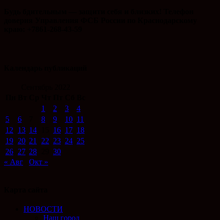
Будь бдительным — защити себя и близких! Телефон
доверия Управления ФСБ России по Краснодарскому
краю: +7861-268-43-59
Календарь публикаций
Сентябрь 2022
Пн
Вт
Ср
Чт
Пт
Сб
Вс
1
2
3
4
5
6
7
8
9
10
11
12
13
14
15
16
17
18
19
20
21
22
23
24
25
26
27
28
29
30
« Авг
Окт »
Карта сайта
НОВОСТИ
Наш город