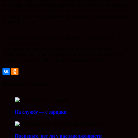
от пожара, следует также навсегда отказаться от привычки
курить в жилых помещениях, не оставлять непотушенной
сигарету, ни в коем случае не бросать не потушенные спички
и окурки на пол.
Если произошло возгорание, звоните по телефону 01, по
сотовой связи 112.
Постарайтесь как можно быстрее покинуть горящее
помещение. Не теряйте времени на спасение имущества,
главное – спасти себя и других, попавших в беду
Похожие записи
На службу — с зарядки
Проверьте, нет ли у вас задолженности