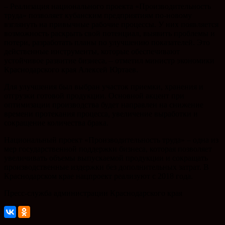
– Реализация национального проекта «Производительность
труда» позволяет кубанским предприятиям по-новому
взглянуть на привычные рабочие процессы. У них появляется
возможность раскрыть свой потенциал, выявить проблемы и
потери, разработать планы по улучшению показателей. Это
действенные инструменты, которые обеспечивают
устойчивое развитие бизнеса, – отметил министр экономики
Краснодарского края Алексей Юртаев.
Для улучшения был выбран участок приемки, хранения и
отгрузки готовой продукции. Основной акцент при
оптимизации производства будет направлен на снижение
времени протекания процесса, увеличение выработки и
сокращение количества брака.
Национальный проект «Производительность труда» – одна из
мер государственной поддержки бизнеса, которая позволяет
увеличивать объемы выпускаемой продукции и сокращать
производственные издержки без дополнительных затрат. В
Краснодарском крае нацпроект реализуют с 2018 года.
Пресс-служба администрации Краснодарского края