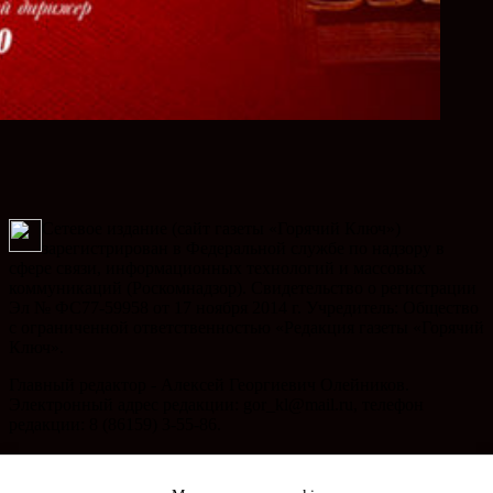
Сетевое издание (сайт газеты «Горячий Ключ»)
зарегистрирован в Федеральной службе по надзору в
сфере связи, информационных технологий и массовых
коммуникаций (Роскомнадзор). Свидетельство о регистрации
Эл № ФС77-59958 от 17 ноября 2014 г. Учредитель: Общество
с ограниченной ответственностью «Редакция газеты «Горячий
Ключ».
Главный редактор - Алексей Георгиевич Олейников.
Электронный адрес редакции: gor_kl@mail.ru, телефон
редакции: 8 (86159) 3-55-86.
Телефон рекламного отдела: 8 (86159) 3-47-49, электронный
адрес отдела рекламы: gk_reklama@mail.ru