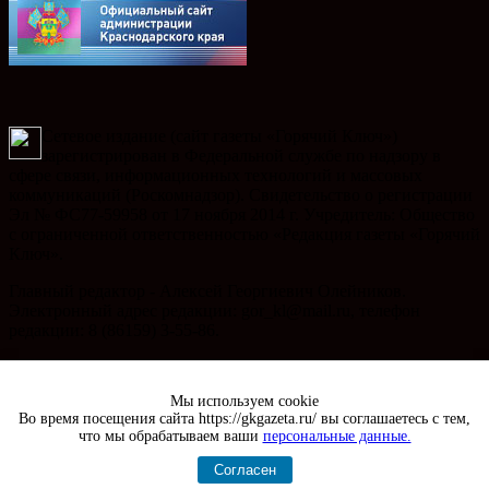
Сетевое издание (сайт газеты «Горячий Ключ»)
зарегистрирован в Федеральной службе по надзору в
сфере связи, информационных технологий и массовых
коммуникаций (Роскомнадзор). Свидетельство о регистрации
Эл № ФС77-59958 от 17 ноября 2014 г. Учредитель: Общество
с ограниченной ответственностью «Редакция газеты «Горячий
Ключ».
Главный редактор - Алексей Георгиевич Олейников.
Электронный адрес редакции: gor_kl@mail.ru, телефон
редакции: 8 (86159) 3-55-86.
Телефон рекламного отдела: 8 (86159) 3-47-49, электронный
адрес отдела рекламы: gk_reklama@mail.ru
Мы используем cookie
Во время посещения сайта https://gkgazeta.ru/ вы соглашаетесь с тем,
Copyright 2020 Газета "Горячий Ключ" | сайт создан
ИВЦ 8
что мы обрабатываем ваши
персональные данные.
бит
| хостинг Beget
Согласен