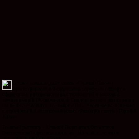
Сетевое издание (сайт газеты «Горячий Ключ»)
зарегистрирован в Федеральной службе по надзору в
сфере связи, информационных технологий и массовых
коммуникаций (Роскомнадзор). Свидетельство о регистрации
Эл № ФС77-59958 от 17 ноября 2014 г. Учредитель: Общество
с ограниченной ответственностью «Редакция газеты «Горячий
Ключ».
Главный редактор - Алексей Георгиевич Олейников.
Электронный адрес редакции: gor_kl@mail.ru, телефон
редакции: 8 (86159) 3-55-86.