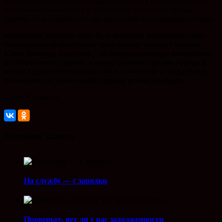
не могут ограничиться только внешней их стороной. О том,
что именно поменялось в «Ключике» в плане не только
формы, но и содержания, мы расскажем в следующем номере.
Коллектив детского сада № 3 приносит искренние слова
благодарности почетному гражданину города Горячий
Ключ Виктору Сергееву – за беспрецедентную инициативу
по обновлению здания, а также администрации города и
лично Сергею Белопольскому, в том числе за поддержку
коллектива в длительный период реконструкции.
Юлия Кузьмина
Похожие записи
На службу — с зарядки
Проверьте, нет ли у вас задолженности