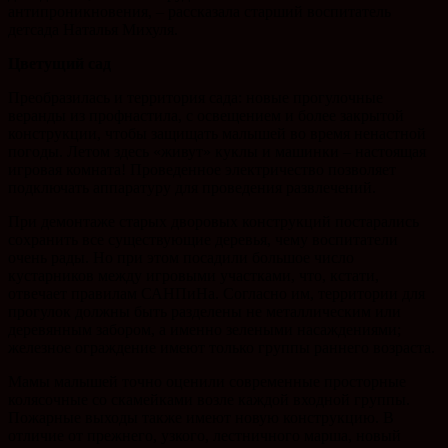
антипроникновения, – рассказала старший воспитатель
детсада Наталья Михуля.
Цветущий сад
Преобразилась и территория сада: новые прогулочные
веранды из профнастила, с освещением и более закрытой
конструкции, чтобы защищать малышей во время ненастной
погоды. Летом здесь «живут» куклы и машинки – настоящая
игровая комната! Проведенное электричество позволяет
подключать аппаратуру для проведения развлечений.
При демонтаже старых дворовых конструкций постарались
сохранить все существующие деревья, чему воспитатели
очень рады. Но при этом посадили большое число
кустарников между игровыми участками, что, кстати,
отвечает правилам САНПиНа. Согласно им, территории для
прогулок должны быть разделены не металлическим или
деревянным забором, а именно зелеными насаждениями;
железное ограждение имеют только группы раннего возраста.
Мамы малышей точно оценили современные просторные
колясочные со скамейками возле каждой входной группы.
Пожарные выходы также имеют новую конструкцию. В
отличие от прежнего, узкого, лестничного марша, новый