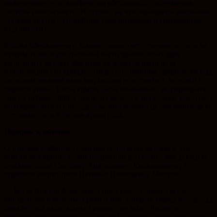
инженерные сети; комфортная обстановка; продуманная
система безопасности. И первое, на что обращаешь внимание,
попадая внутрь – спокойные тона интерьера и современная
отделка стен.
Фишка обновленного здания – много естественного света на
втором этаже в центральной части здания: благодаря
капремонту детсаду фактически вернули шатровую
конструкцию его крыши. Это расположенные сферически под
потолком дюжина окон над холлом и лестницей, ведущей с
первого этажа. Такой крыша была изначально, но перекрыта
еще на рубеже 2000-х годов, из-за чего в холле чаще всего был
полумрак. Зато сейчас здесь можно разбить целую оранжерею
– столько света в теплое время года.
Подарок к юбилею
О том, как появилась идея реконструкции детсада и что
нового она принесла, мы попросили рассказать заведующую
детским садом Светлану Анатольевну Кильдюшкину и
старшего воспитателя Наталью Николаевну Михуля.
— Когда Виктор Алексеевич предложил городу такую
инициативу, изначально речи о том, который городской детсад
попадет под капитальный ремонт, не было. Решение
принималось совместно с городом, с главой администрации.