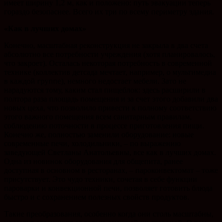
имеет ширину 1,2 м, как и положено: путь эвакуации теперь
гораздо безопаснее. Всего их три по всему периметру здания.
«Как в лучших домах»
Конечно, масштабная реконструкция не закрыла в два счета
абсолютно все потребности учреждения (хотя планировалось,
что закроет). Осталась некоторая потребность в современной
технике (коллектив детсада мечтает, например, о мультимедиа
в каждой группе), немного недостает мебели. Зато не
нарадуются тому, каким стал пищеблок: здесь расширили в
полтора раза площадь помещения и за счет этого добавили два
новых цеха, что позволило привести к полному соответствию
этого важного помещения всем санитарным правилам,
соблюдению поточности в процессе приготовления пищи.
Конечно же, полностью заменили оборудование: новые
современные печи, холодильники, – по выражению
заведующей Светланы Анатольевны, все как в лучших домах.
Одна из новинок оборудования для общепита, ранее
доступная в основном в ресторанах, – пароконвектомат – тоже
присутствует. Это чудо техники, сочетая в себе функции
пароварки и конвекционной печи, позволяет готовить блюда
быстро и с сохранением полезных свойств продуктов.
Такие преобразования, особенно когда они столь масштабны,