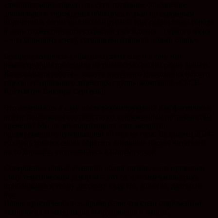
администрации города, по сути тотальное обновление
дошкольного учреждения обошлось только по скромным
подсчетам в сотни миллионов рублей. Как сказал глава города
в день торжественного открытия учреждения – первого июня
– «по большому счету, сегодня мы открыли новый садик».
Беспрецедентность события состоит еще и в том, что
реконструкция проходила на полностью спонсорские деньги.
Колоссальная работа – заслуга почетного гражданина нашего
города, генерального директора группы компаний «СБСВ-
Ключавто» Виктора Сергеева.
Что изменилось в саду после реконструкции? Как фактически
новые помещения соответствуют современным потребностям
времени? Мы не зря подготовили этот материал
одновременно с публикацией об итогах года. Под конец 2024-
го очень хочется снова обратить внимание наших читателей
на то хорошее, что появилось в нашем городе.
Совершенно новый внешний облик здания, с его приятным
глазу тематическим декором – это то, что замечаешь сразу,
приближаясь к этому детскому саду. Но, конечно, далеко не
все.
Новое практически все, кроме разве что стен: современные
технологии и материалы, оборудование и мебель,