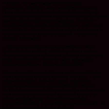
— Решили, что самое важное и нужное сегодня –
безопасность. Это первое, на что мы обратили внимание.
Таким образом, обновили контрольно-пропускной пункт,
систему видеонаблюдения по всему периметру сада (добавили
также пятьдесят камер внутри помещений), полностью –
противопожарную систему (кстати, теперь она имеет выход
на пульт 01). Все это сейчас отвечает новым требованием по
организации работы детских учреждений, – продолжила
Светлана Анатольевна.
— Для улучшения образовательной деятельности во все
группы проведен интернет и Wi-Fi: раньше он у нас был
только в методических кабинетах и кабинетах специалистов.
Теперь и воспитатели в тихий час имеют возможность
готовиться к занятиям с помощью сети интернет.
Установлено внутреннее телефонное сообщение: аппараты
стоят в групповых комнатах, кабинетах, коридорах, – как в
современных офисах; это очень удобно. Установлено
голосовое оповещение на случай экстренной ситуации.
Улучшилось освещение внутри помещений; в каждом из них
стоят сплит-системы; а в каждой групповой комнате, на
случай, если вдруг будет отключение горячей воды,
установлены бойлеры. Все внутренние и внешние двери – на
доводчиках, а окна оборудованы системой