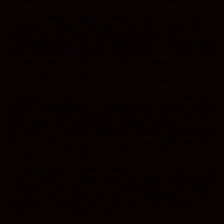
ДОУ № 3 – самый большой в Горячем Ключе, и по площади, и
по количеству детей, а состояние у него было, скажем так,
сложное. Это был первый и единственный детский сад,
построенный именно муниципалитетом (все остальные были
ведомственными или приспособленными). Но в 1988-м, когда
его возвели, были другие технологии и возможности, да и
время в стране было уже непростое: очевидно, что на
строительстве, где это было возможно, экономили.
В прошлом году детсаду было 35 лет, и если внутри мы как-то
старались поддерживать его косметическое состояние своими
силами, то в остальном ситуация была грустной. У нас были
предписания Роспотребнадзора, которые требовали
выполнения. На каждый вид работы – реконструкцию веранд,
забора, на ремонт фасада – была подготовлена документация.
Исходя из этих побуждений, Сергей Викторович
Белопольский, глава города, и Виктор Алексеевич Сергеев,
спонсор, решили, что нужно объединить все потребности сада
в единый проект. Но когда собрались поменять коммуникации
и проводку, оказалось, что и пол, и внутренние перегородки
не соответствуют стандартам. Так стало очевидно, что нужна
масштабная реконструкция, – рассказала о том, как все
начиналось, Светлана Анатольевна.