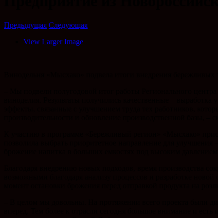
Предприятие из Новороссийск
Предыдущая
Следующая
View Larger Image
Винодельня «Мысхако» подвела итоги внедрения бережливых 
– Мы подвели полугодовой итог работы Регионального центра
виноделия. Результаты получились качественные – выработка ув
эффекты, связанные с улучшением труда тех работников, котор
производительности и обновление производственной базы, – с
К участию в программе «Бережливый регион» «Мысхако» присо
позволила выбрать приоритетное направление для улучшения 
брожение напитка в больших емкостях под высоким давлением,
Благодаря внедрению новых подходов, время производства сокр
возможными благодаря анализу процессов и разработке новой 
момент остановки брожения перед отправкой продукта на розл
– В целом мы довольны. На протяжении всего проекта были дис
вперед. Тем более к отрасли сегодня большое внимание и ест