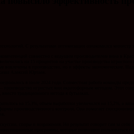
а повысило эффективность пр
технологий. С результатами оптимизации ознакомился министр 
 компетенций совместно с ведущим производителем вина в Крас
еличилась на 15 процентов на участке производства игристого в
ые вовлечены в производство, но и эффекты экономические. Наде
казал Алексей Юртаев.
единилось в июле 2024 года. Совместная работа команды предп
— производство игристых вин акратофорным методом. Этот сов
 вместо традиционного метода в бутылках.
атилось на 15,3%, объем выработки увеличился на 15,2%, а зап
формы производственного контроля. Она помогает синхронизиро
ив.
куссии, споры и возражения. Но результат говорит сам за себя –
ь инвестиционные программы, которые позволяют пользоваться 