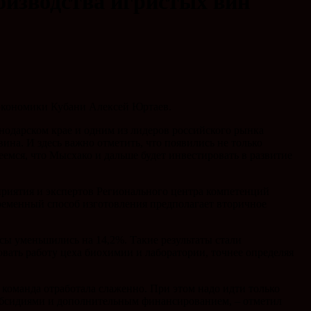
оизводства игристых вин
экономики Кубани Алексей Юртаев.
нодарском крае и одним из лидеров российского рынка
ина. И здесь важно отметить, что появились не только
емся, что Мысхако и дальше будет инвестировать в развитие
риятия и экспертов Регионального центра компетенций
ременный способ изготовления предполагает вторичное
асы уменьшились на 14,2%. Такие результаты стали
вать работу цеха биохимии и лаборатории, точнее определяя
 команда отработала слаженно. При этом надо идти только
субсидиями и дополнительным финансированием, – отметил