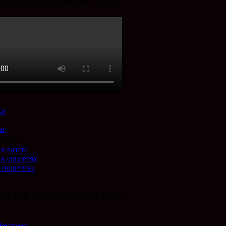
ись! Наркотики ломают судьбы!
е
ка
ты
слуги
в газете
 в соцсетях
 политика
И, ГДЕ ТОРГУЮТ СМЕРТЬЮ!
Реклама