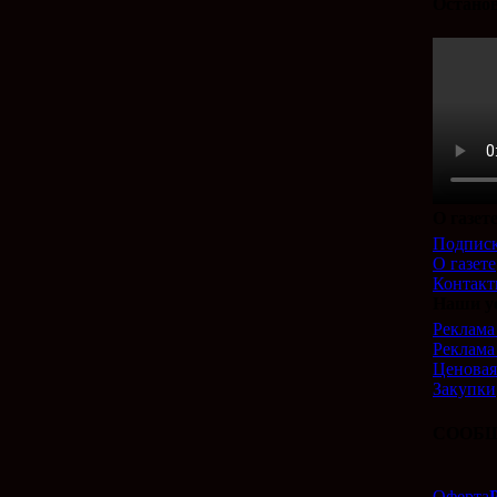
Останов
О газет
Подпис
О газете
Контак
Наши у
Реклама 
Реклама
Ценовая
Закупки
СООБЩ
Оферта