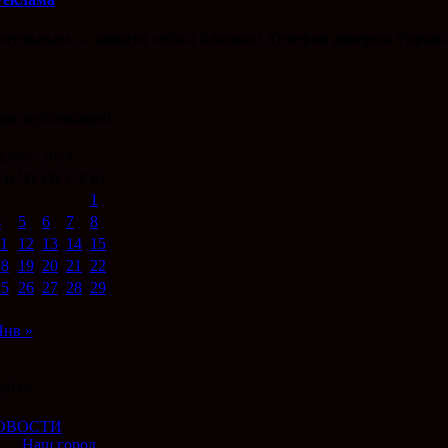
ительным — защити себя и близких! Телефон доверия Управл
арь публикаций
кабрь 2024
Ср
Чт
Пт
Сб
Вс
1
4
5
6
7
8
11
12
13
14
15
18
19
20
21
22
25
26
27
28
29
Янв »
айта
ОВОСТИ
Наш город