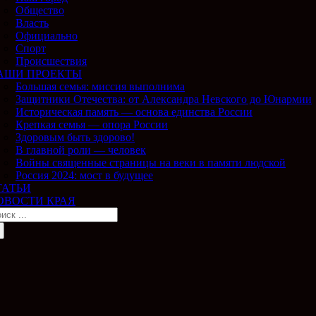
Общество
Власть
Официально
Спорт
Происшествия
АШИ ПРОЕКТЫ
Большая семья: миссия выполнима
Защитники Отечества: от Александра Невского до Юнармии
Историческая память — основа единства России
Крепкая семья — опора России
Здоровым быть здорово!
В главной роли — человек
Войны священные страницы на веки в памяти людской
Россия 2024: мост в будущее
ТАТЬИ
ОВОСТИ КРАЯ