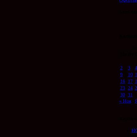
Будь бд
Календ
Де
Пн
Вт
2
3
9
10
16
17
23
24
30
31
« Ноя
Карта с
Н