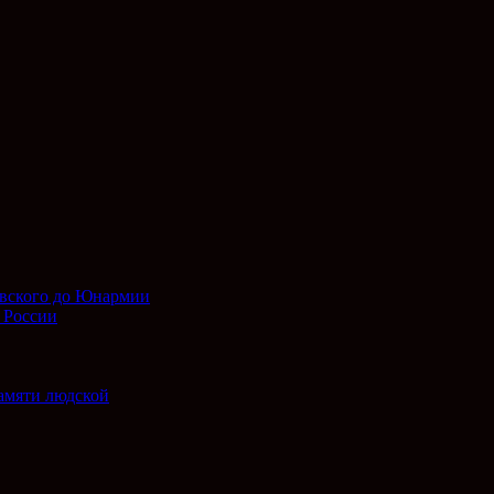
евского до Юнармии
 России
амяти людской