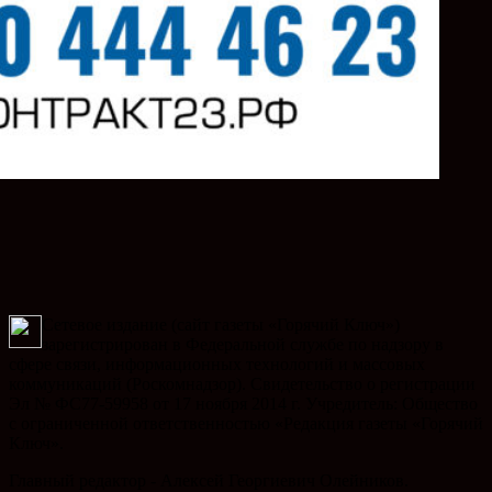
Сетевое издание (сайт газеты «Горячий Ключ»)
зарегистрирован в Федеральной службе по надзору в
сфере связи, информационных технологий и массовых
коммуникаций (Роскомнадзор). Свидетельство о регистрации
Эл № ФС77-59958 от 17 ноября 2014 г. Учредитель: Общество
с ограниченной ответственностью «Редакция газеты «Горячий
Ключ».
Главный редактор - Алексей Георгиевич Олейников.