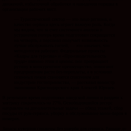
движений, избыточной обработки и наведения порядка в
организации рабочих мест.
— Туристический сектор — это лицо региона, и
качество сервиса здесь играет важную роль. Когда
мы видим, что за счет системного анализа и
устранения потерь время подготовки сокращается
на четверть, а персонал получает возможность
лучше обслуживать гостей, — это означает, что
методология работает. Федеральные проекты
«Кадры для туризма» и «Производительность
труда» именно этим и ценны: они превращают
рутину в конкурентное преимущество, помогают
предприятиям расти без переплаты, а в условиях
сезонных пиков становятся спасением для
индустрии гостеприимства, — рассказал министр
экономики Краснодарского края Алексей Юртаев.
В результате время подготовки шведской линии и раздачи к
завтраку сократилось на 27%. Освободившийся ресурс
направлен на дополнительные задачи — обход этажей, сбор
посуды от рум-сервиса, уборку и обслуживание мини-баров в
номерах.
Запасы кувертов снижены без ущерба для сервиса. Раньше до