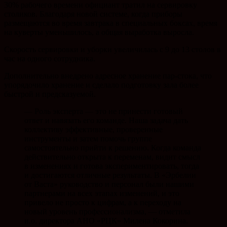
30% рабочего времени официант тратил на сервировку
столиков. Благодаря новой системе, когда приборы
размещаются во время завтрака в специальных боксах, время
на куверты уменьшилось, а общая выработка выросла.
Скорость сервировки и уборки увеличилась с 9 до 13 столов в
час на одного сотрудника.
Дополнительно внедрено адресное хранение пар-стока, что
упорядочило хранение и сделало подготовку зала более
быстрой и предсказуемой.
— Роль эксперта — это не принести готовый
ответ и навязать его команде. Наша задача дать
коллективу эффективные, проверенные
инструменты и затем помочь группе
самостоятельно прийти к решению. Когда команда
действительно открыта к переменам, видит смысл
в изменениях и готова экспериментировать, тогда
и достигаются отличные результаты. В «Эрбелии
от Васта» руководство и персонал были нашими
партнерами на всех этапах изменений, и это
привело не просто к цифрам, а к переходу на
новый уровень профессионализма, — отметила
и.о. директора АНО «РЦК» Милена Кокорина.