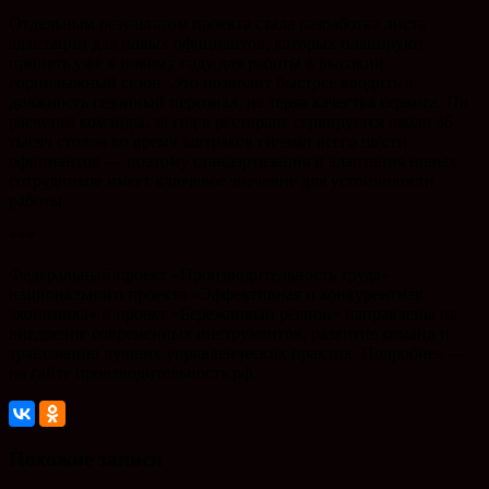
Отдельным результатом проекта стала разработка листа
адаптации для новых официантов, которых планируют
принять уже к новому году для работы в высокий
горнолыжный сезон. Это позволит быстрее вводить в
должность сезонный персонал, не теряя качества сервиса. По
расчетам команды, за год в ресторане сервируется около 36
тысяч столов во время завтраков силами всего шести
официантов — поэтому стандартизация и адаптация новых
сотрудников имеет ключевое значение для устойчивости
работы.
***
Федеральный проект «Производительность труда»
национального проекта «Эффективная и конкурентная
экономика» и проект «Бережливый регион» направлены на
внедрение современных инструментов, развитие команд и
трансляцию лучших управленческих практик. Подробнее —
на сайте производительность.рф.
Похожие записи