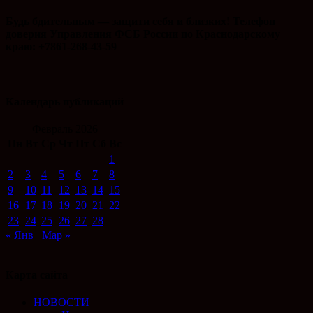
Будь бдительным — защити себя и близких! Телефон
доверия Управления ФСБ России по Краснодарскому
краю: +7861-268-43-59
Календарь публикаций
Февраль 2026
Пн
Вт
Ср
Чт
Пт
Сб
Вс
1
2
3
4
5
6
7
8
9
10
11
12
13
14
15
16
17
18
19
20
21
22
23
24
25
26
27
28
« Янв
Мар »
Карта сайта
НОВОСТИ