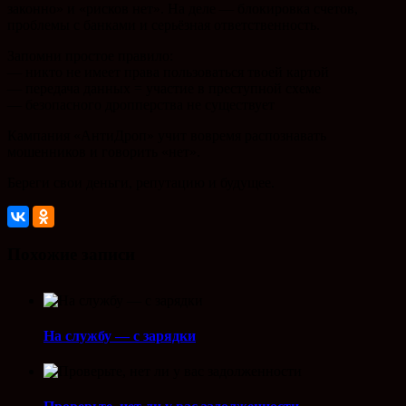
законно» и «рисков нет». На деле — блокировка счетов,
проблемы с банками и серьёзная ответственность.
Запомни простое правило:
— никто не имеет права пользоваться твоей картой
— передача данных = участие в преступной схеме
— безопасного дропперства не существует
Кампания «АнтиДроп» учит вовремя распознавать
мошенников и говорить «нет».
Береги свои деньги, репутацию и будущее.
Похожие записи
На службу — с зарядки