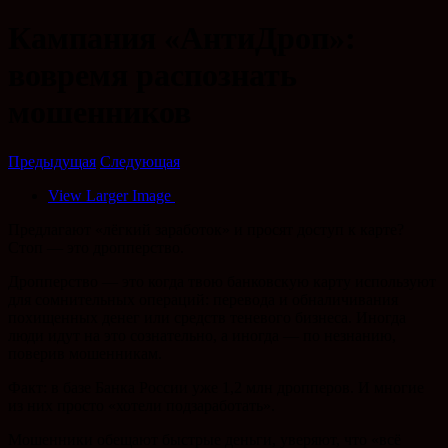
Кампания «АнтиДроп»:
вовремя распознать
мошенников
Предыдущая
Следующая
View Larger Image
Предлагают «лёгкий заработок» и просят доступ к карте?
Стоп — это дропперство.
Дропперство — это когда твою банковскую карту используют
для сомнительных операций: перевода и обналичивания
похищенных денег или средств теневого бизнеса. Иногда
люди идут на это сознательно, а иногда — по незнанию,
поверив мошенникам.
Факт: в базе Банка России уже 1,2 млн дропперов. И многие
из них просто «хотели подзаработать».
Мошенники обещают быстрые деньги, уверяют, что «всё