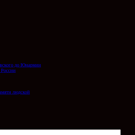
евского до Юнармии
 России
амяти людской