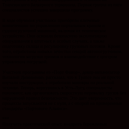
Туапсинского балкерного терминала. Первая группа из пяти
специалистов успешно завершила программу.
В ходе обучения участники приобрели ключевые
компетенции по управлению портальным краном и
судопогрузочной машиной, включая их техническое
устройство. Они освоили безопасную эксплуатацию
оборудования в штатных и особых случаях, а также
подготовку склада и регулировку грузовых потоков. Кроме
того, отработаны навыки зачистки секций автопогрузчиком,
технология загрузки трюмов и взаимодействие с центром
управления погрузкой.
Участник программы из «Порт Фавор», докер-механизатор
Виталий Диминенко, рассказал, что в Туапсе они не просто
изучали инструкции, а отработали маневры на реальной
технике. Теперь, вернувшись в Усть-Лугу, специалисты
понимают, как организовать скоростную перевалку грузов без
нарушений правил безопасности. Это даёт уверенность, что
процессы запускаются не с нуля, а с опорой на проверенные
стандарты «Портового Альянса».
***
Получить практический опыт, внедрить бережливые