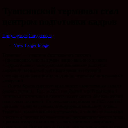
Туапсинский терминал стал
центром подготовки кадров
Предыдущая
Следующая
View Larger Image
Терминал — участник федерального проекта
«Производительность труда» национального проекта
«Эффективная и конкурентная экономика» выступил
ключевой площадкой для практического обучения
специалистов балтийских портов по перевалке минеральных
удобрений.
— Порты Краснодарского края вносят значительный вклад в
бюджет региона. Так, за 2025 год Туапсинский балкерный
терминал перечислил в краевую казну свыше 288 млн рублей
налоговых платежей. По результатам работы за 2025 год ТБТ
признан одной из лучших стивидорных компаний страны.
Терминал показал высокие результаты, в том числе благодаря
участию в проекте по повышению производительности труда,
в рамках которого команде удалось увеличить выработку
более чем на 28 процентов. Важно, что теперь компания стала