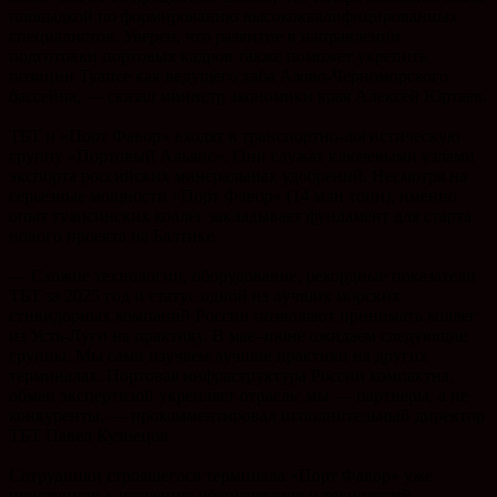
площадкой по формированию высококвалифицированных
специалистов. Уверен, что развитие в направлении
подготовки портовых кадров также поможет укрепить
позиции Туапсе как ведущего хаба Азово-Черноморского
бассейна, — сказал министр экономики края Алексей Юртаев.
ТБТ и «Порт Фавор» входят в транспортно-логистическую
группу «Портовый Альянс». Они служат ключевыми узлами
экспорта российских минеральных удобрений. Несмотря на
серьезные мощности «Порт Фавор» (14 млн тонн), именно
опыт туапсинских коллег закладывает фундамент для старта
нового проекта на Балтике.
— Схожие технологии, оборудование, рекордные показатели
ТБТ за 2025 год и статус одной из лучших морских
стивидорных компаний России позволяют принимать коллег
из Усть-Луги на практику. В мае–июне ожидаем следующие
группы. Мы сами изучаем лучшие практики на других
терминалах. Портовая инфраструктура России компактна,
обмен экспертизой укрепляет отрасль: мы — партнеры, а не
конкуренты, — прокомментировал исполнительный директор
ТБТ Павел Кузнецов.
Сотрудники строящегося терминала «Порт Фавор» уже
приступили к изучению оборудования и технологий