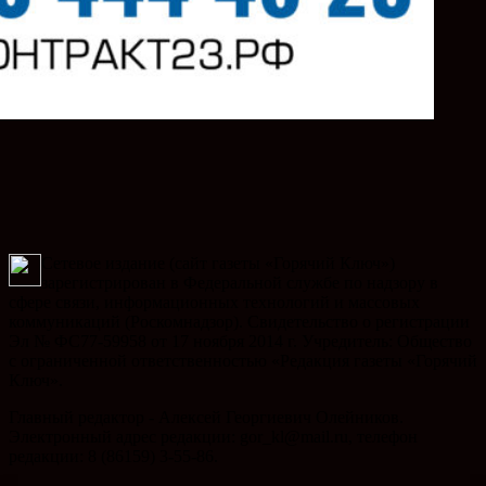
Сетевое издание (сайт газеты «Горячий Ключ»)
зарегистрирован в Федеральной службе по надзору в
сфере связи, информационных технологий и массовых
коммуникаций (Роскомнадзор). Свидетельство о регистрации
Эл № ФС77-59958 от 17 ноября 2014 г. Учредитель: Общество
с ограниченной ответственностью «Редакция газеты «Горячий
Ключ».
Главный редактор - Алексей Георгиевич Олейников.
Электронный адрес редакции: gor_kl@mail.ru, телефон
редакции: 8 (86159) 3-55-86.