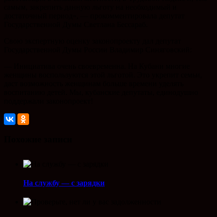
самым, закрепить данную льготу на необходимый и
достаточный период», — прокомментировала депутат
Государственной Думы Светлана Бессараб.
Свою экспертную оценку законопроекту дал депутат
Государственной Думы России Владимир Синяговский:
— Инициатива очень своевременна. На Кубани многие
женщины воспользуются этой льготой. Это укрепит семьи,
даст возможность женщинам больше времени уделять
воспитанию детей. Мы, кубанские депутаты, единодушно
поддержали законопроект!
Похожие записи
На службу — с зарядки