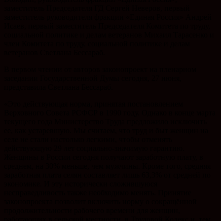
заместитель Председателя ГД Сергей Неверов, первый
заместитель руководителя фракции «Единая Россия» Андрей
Исаев, первый заместитель Председателя Комитета по труду,
социальной политике и делам ветеранов Михаил Тарасенко и
член Комитета по труду, социальной политике и делам
ветеранов Светлана Бессараб.
В первом чтении от авторов законопроект на пленарном
заседании Государственной Думы сегодня, 27 июня,
представила Светлана Бессараб.
«Это действующая норма, принятая постановлением
Верховного Совета РСФСР в 1990 году. Однако в конце марта
текущего года Министерство Труда предложило исключить
ее, как устаревшую. Мы считаем, что труд и быт женщин на
селе не стали настолько легкими, чтобы отменять
действующую 29 лет социально-значимую гарантию.
Женщины в России сегодня получают заработную плату, в
среднем, на 30% меньше, чем мужчины. Кроме того, средняя
заработная плата селян составляет лишь 63,3% от средней по
экономике. И эту исторически сложившуюся
несправедливость также необходимо менять. Принятие
законопроекта позволит включить норму о сокращённой
продолжительности рабочего времени для женщин,
работающих в сельской местности, в Трудовой Кодекс и, тем