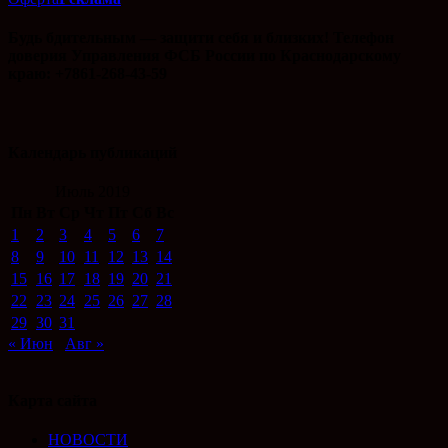
Будь бдительным — защити себя и близких! Телефон
доверия Управления ФСБ России по Краснодарскому
краю: +7861-268-43-59
Календарь публикаций
Июль 2019
Пн
Вт
Ср
Чт
Пт
Сб
Вс
1
2
3
4
5
6
7
8
9
10
11
12
13
14
15
16
17
18
19
20
21
22
23
24
25
26
27
28
29
30
31
« Июн
Авг »
Карта сайта
НОВОСТИ