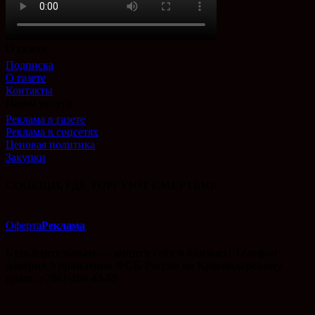
О газете
Подписка
О газете
Контакты
Наши услуги
Реклама в газете
Реклама в соцсетях
Ценовая политика
Закупки
СООБЩИ, ГДЕ ТОРГУЮТ СМЕРТЬЮ!
Оферта
Реклама
Будь бдительным — защити себя и близких! Телефон
доверия Управления ФСБ России по Краснодарскому
краю: +7861-268-43-59