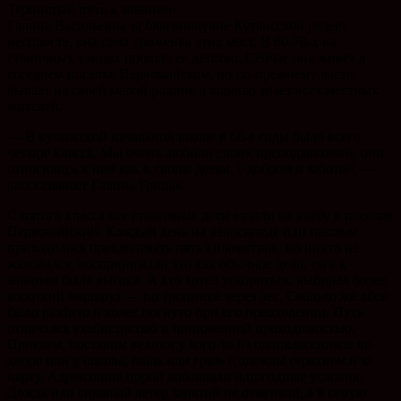
Тернистый путь к знаниям
Галина Васильевна за благополучие Кутаисской радеет
неспроста, она сама уроженка этих мест. В 60-70-х на
станичных улицах прошло ее детство. Сейчас она живет в
соседнем поселке Первомайском, но по-прежнему часто
бывает на своей малой родине и хорошо знает всех местных
жителей.
— В кутаисской начальной школе в 60-е годы было всего
четыре класса. Мы очень любили своих преподавателей, они
относились к нам как к своим детям, с добром и заботой, —
рассказывает Галина Грицак.
С пятого класса все станичные дети ездили на учебу в поселок
Первомайский. Каждый день на велосипеде или пешком
приходилось преодолевать пять километров, но никто не
жаловался, воспринимали это как обычное дело, тяга к
знаниям была высока. А кто хотел ускориться, выбирал более
короткий маршрут — по тропинке через лес. Сколько же лбов
было разбито и колес погнуто при его преодолении. Путь
отличался ухабистостью и пониженной проходимостью.
Приедем, поставим велики у кого-то из одноклассников во
дворе или у школы, пыль или грязь с одежды стряхнем и за
парту. Адреналина порой добавляли и погодные условия.
Дождь или сильный ветер занятий не отменяли, а в самую