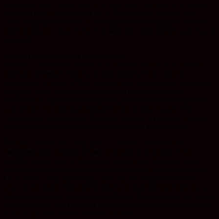
холодную пору станичные ученики переселялись в интернат,
который располагался там же, в Первомайке. Потом уже,
когда район разбогател, за школьниками стал ходить автобус,
но старшеклассники часто вспоминали свой тернистый путь к
знаниям.
Хозяйство держали все станичники
Ученье — вопрос важный, но и помощь семье по хозяйству
никто не отменял. Работали станичные дети с самого
маленького возраста. Местные жители возделывали огромные
огороды, даже под речкой самозахваты засаживались
кукурузой и прочими культурами, способными прокормить
как людей, так и сельскохозяйственный скот. Хозяйство
держали все станичники. Коровы, свиньи, курицы и прочая
живность порой спокойно ходила по всей Кутаисской.
Посадка, прополка, сбор урожая, уход за скотом были
ежедневными обязанностями детворы. В сезон заготовки
кормов отправляли ребятню и на сенокосы. Располагались
они далеко, иногда в десяти километрах от станицы, в лесах.
Сидя в тени под деревьями, дети ждали, когда скошенная
взрослыми трава подсохнет, сгребали ее, переворачивали, в
общем оказывали посильную помощь. А еще ходили по полям
и собирали остатки урожая после уборки, например кукурузу,
и несли домой, чтобы скотину кормить.