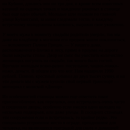
на Кубани, длились они по три дня, и кроме всем известных
катаний на садовых тачках и хождении ряженых в станице
был еще один обычай. Молодые шли пешком по главной
улице Кутаисской, за ними следовали гости, и каждому
встречному молодожены кланялись, выражая свое уважение.
У моего мужа к моменту свадьбы родители умерли, так мы
даже на кладбище к могилам его предков зашли поклониться,
— вспоминает Галина Грицак. — У нашего дома,
расположенного близко к лесу, прямо в проулке на дороге
были накрыты столы. Двор не смог бы уместить количество
желающих погулять на свадьбе, так много было гостей.
Вручали молодым всяко-разно: постельное, чашки-ложки-
ножи, деньги. В общем кто что мог. Нам надарили 1990
рублей. Помню, крестный добавил до двух тысяч сумму, и на
эти деньги мы с мужем купили свой первый транспорт —
мотоцикл с коляской «Днепр».
Из особенностей станицы можно еще отметить такое
приспособление, как перелазки, они встречались очень часто
и соединяли дворы, особенно если имелся один колодец на
несколько подворьев, или даже улицы. В соседних станицах
эти сооружения если и встречались, то крайне редко. Это
специально устроенное место в ограде, преодолимое для
человека, но являющееся преградой для скота и домашней