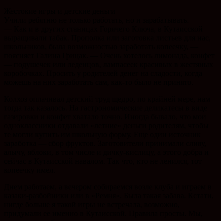
Жестокие игры и детские деньги
Учили ребятню не только работать, но и зарабатывать.
— Как и в других станицах Горячего Ключа, в Кутаисской
выращивали табак. Прополка или заготовка листьев для нас,
школьников, была возможностью заработать копеечку, —
поясняет Галина Грицак. — Очень хотелось лимонада, конфет
— подушечек или леденцов, лампасеек красивых в жестяных
коробочках. Просить у родителей денег на сладости, когда
можешь на них заработать сам, как-то было не принято.
Колхоз оплачивал детский труд щедро, по крайней мере, нам
тогда так казалось. На гастрономические деликатесы в виде
газировки и конфет хватало точно. Иногда бывало, что мои
одноклассники отдавали «летние» деньги родителям, чтобы
те могли купить им школьную форму. Еще один источник
заработка — сбор фруктов. Заготовители принимали сливу,
алычу, яблоки, в том числе и дичку-кислицу, а этого добра и
сейчас в Кутаисской навалом. Так что, кто не ленился, тот
копеечку имел.
Днем работаем, а вечером собираемся возле клуба и играем в
казаки-разбойники или в «Ремня». Была такая забава. Кстати,
нигде больше я такой игры не встречала, возможно,
придумали ее именно в Кутаисской. Правила просты. Мы,