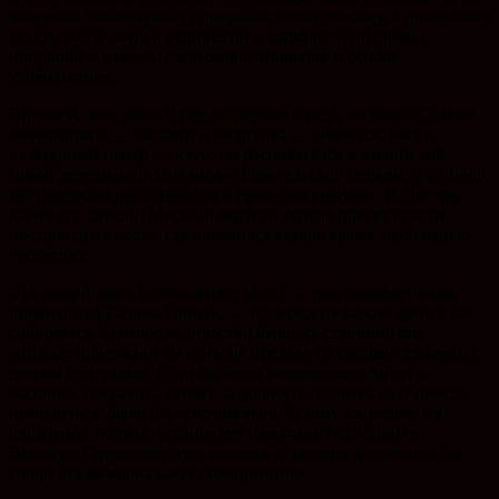
искренне любят красоту природы, ценят свободу, а приезжают
те, кто готов жить в уединении и гармоничной связи с
природой и находить в этом вдохновение и особое
удовольствие.
Впрочем, хоть здесь и нет ни детского сада, ни школы, самое
необходимое — магазин и медпункт — имеются. Был и
культурный центр — клуб, он располагался в здании той
самой деревянной Михаило-Архангельской церкви, о которой
мы подробно рассказывали в прошлом выпуске. Но не так
давно его снесли. Местные жители теперь просят власти
построить на месте, где находился алтарь храма, небольшую
часовенку.
-Да, людей здесь сейчас живет мало, — рассказывает наша
проводница Галина Грицак, — но в родительский день у нас
собирается большое количество бывших станичников,
которые приезжают на могилы предков со своими семьями, с
детьми и внуками. Если бы была возможность зайти в
часовню, поставить свечку за родного человека да и просто
помолиться, было бы замечательно. К тому же рядом, на
церковной поляне, установлен памятник погибшим в
Великую Отечественную воинам, и часовня дополнила бы
собой эту мемориальную композицию.