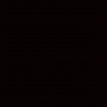
Кутаисская была казачьей станицей со всеми свойственными
ей особенностями. Все местные дружили между собой. Много
было родственников, жили, будто одной большой семьей.
Если кто-то строил дом, мазать его (штукатурить смесью
конского навоза и соломы. Прим. ред.) шла вся станица. А по
завершению работы прямо на улице накрывали столы,
угощали и угощались вкусными блюдами и хмельными
напитками. Работало это правило и в другую сторону. Зимой
станичники резали кабанов. Холодильников в ту пору почти
не было, и в теплую погоду много мяса сохранить не
получалось. Но и в холод собираются кумовья, родственники,
соседи отведать свежего мяса.
Так было принято. Пока гостей привечали — угощали —
глядь, а пол кабана и нет. Оставшуюся часть туши вся семья
перерабатывала на тушенку, холодец, фарш, сало и прочие
продукты. Сегодня у нас, а через неделю у кума, свата или
брата такая же история с забивкой свиньи.
А песни… Какие задушевные песни спивалы наши мамы на
балачке да на разные голоса… Кажется, все казаки и казачки
были щедро одарены Богом и музыкально и вокально.
Раз уж заговорили о традициях, нельзя не упоминать о том,
как проходили в Кутаисской свадьбы. Конечно, как принято