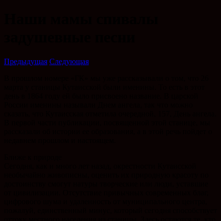
Наши мамы спивалы
задушевные песни
Предыдущая
Следующая
В прошлом номере «ГК» мы уже рассказывали о том, что 26
марта у станицы Кутаисской были именины. То есть в этот
день в 1864 году ей было присвоено название. В царской
России именины называли Днем ангела, так что можно
сказать, что Кутаисская отметила очередной, 157, День ангела.
В первой части публикации, посвященной этой станице, мы
рассказали об истории ее образования, а в этой речь пойдет о
недавнем прошлом и настоящем.
Ближе к природе
Сегодня, как и много лет назад, окрестности Кутаисской
необычайно живописны, оценить их природную красоту по
достоинству смогут натуры творческие или люди, уставшие
от цивилизации. Отсутствие привычных современных благ,
цифрового шума и удаленность от муниципального центра,
пожалуй, единственный минус, который сегодня способствует
оттоку местного населения из станицы. Здесь остаются те, кто