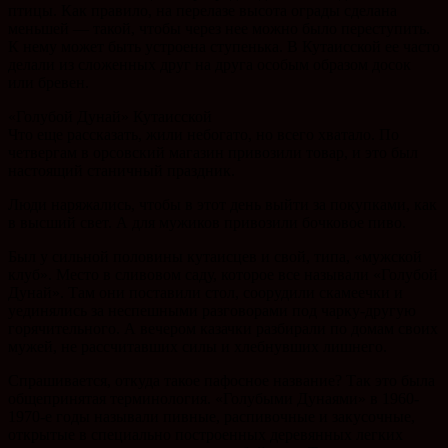
птицы. Как правило, на перелазе высота ограды сделана
меньшей — такой, чтобы через нее можно было переступить.
К нему может быть устроена ступенька. В Кутаисской ее часто
делали из сложенных друг на друга особым образом досок
или бревен.
«Голубой Дунай» Кутаисской
Что еще рассказать, жили небогато, но всего хватало. По
четвергам в орсовский магазин привозили товар, и это был
настоящий станичный праздник.
Люди наряжались, чтобы в этот день выйти за покупками, как
в высший свет. А для мужиков привозили бочковое пиво.
Был у сильной половины кутаисцев и свой, типа, «мужской
клуб». Место в сливовом саду, которое все называли «Голубой
Дунай». Там они поставили стол, соорудили скамеечки и
уединялись за неспешными разговорами под чарку-другую
горячительного. А вечером казачки разбирали по домам своих
мужей, не рассчитавших силы и хлебнувших лишнего.
Спрашивается, откуда такое пафосное название? Так это была
общепринятая терминология. «Голубыми Дунаями» в 1960-
1970-е годы называли пивные, распивочные и закусочные,
открытые в специально построенных деревянных легких