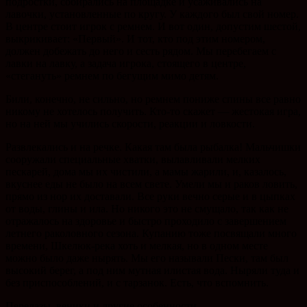
подростки, собирались на площадке и усаживались на
лавочки, установленные по кругу. У каждого был свой номер.
В центре стоит игрок с ремнем. И вот один, допустим шестой,
выкрикивает: «Первый». И тот, кто под этим номером,
должен добежать до него и сесть рядом. Мы перебегаем с
лавки на лавку, а задача игрока, стоящего в центре,
«стегануть» ремнем по бегущим мимо детям.
Били, конечно, не сильно, но ремнем пониже спины все равно
никому не хотелось получить. Кто-то скажет — жестокая игра,
но на ней мы учились скорости, реакции и ловкости.
Развлекались и на речке. Какая там была рыбалка! Мальчишки
сооружали специальные хватки, вылавливали мелких
пескарей, дома мы их чистили, а мамы жарили, и, казалось,
вкуснее еды не было на всем свете. Умели мы и раков ловить,
прямо из нор их доставали. Все руки вечно серые и в цыпках
от воды, глины и ила. Но никого это не смущало, так как не
отражалось на здоровье и быстро проходило с завершением
летнего раколовного сезона. Купанию тоже посвящали много
времени, Шкелюк-река хоть и мелкая, но в одном месте
можно было даже нырять. Мы его называли Пески, там был
высокий берег, а под ним мутная илистая вода. Ныряли туда и
без приспособлений, и с тарзанок. Есть, что вспомнить.
Перелазы, веники и другие особенности