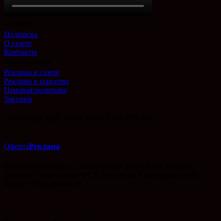
О газете
Подписка
О газете
Контакты
Наши услуги
Реклама в газете
Реклама в соцсетях
Ценовая политика
Закупки
СООБЩИ, ГДЕ ТОРГУЮТ СМЕРТЬЮ!
Оферта
Реклама
Будь бдительным — защити себя и близких! Телефон
доверия Управления ФСБ России по Краснодарскому
краю: +7861-268-43-59