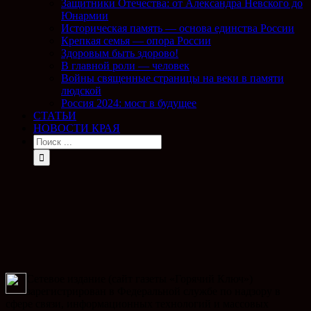
Защитники Отечества: от Александра Невского до
Юнармии
Историческая память — основа единства России
Крепкая семья — опора России
Здоровым быть здорово!
В главной роли — человек
Войны священные страницы на веки в памяти
людской
Россия 2024: мост в будущее
СТАТЬИ
НОВОСТИ КРАЯ
Сетевое издание (сайт газеты «Горячий Ключ»)
зарегистрирован в Федеральной службе по надзору в
сфере связи, информационных технологий и массовых