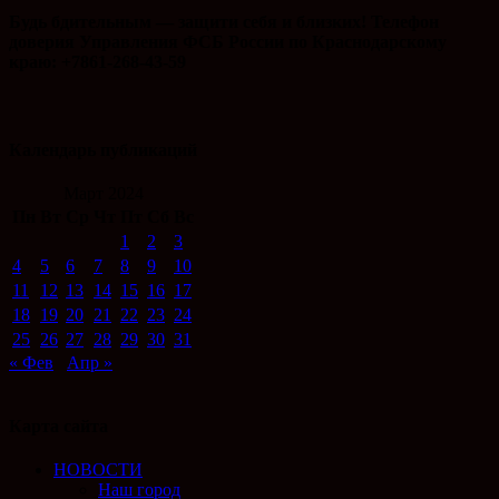
Будь бдительным — защити себя и близких! Телефон
доверия Управления ФСБ России по Краснодарскому
краю: +7861-268-43-59
Календарь публикаций
Март 2024
Пн
Вт
Ср
Чт
Пт
Сб
Вс
1
2
3
4
5
6
7
8
9
10
11
12
13
14
15
16
17
18
19
20
21
22
23
24
25
26
27
28
29
30
31
« Фев
Апр »
Карта сайта
НОВОСТИ
Наш город