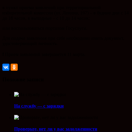
в пункт приема заявлений при территориальной
избирательной комиссии (ул. Ленина, 197) – в будние дни с 14
до 18 часов, в выходные – с 10 до 14 часов;
или воспользоваться порталом Госуслуги.
Для подачи заявления при себе необходимо иметь документ,
удостоверяющий личность.
❗️ Прием заявлений завершается 11 марта.
Похожие записи
На службу — с зарядки
Проверьте, нет ли у вас задолженности