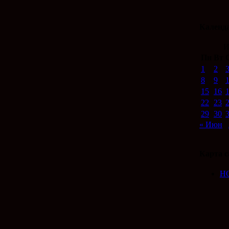
Календ
И
Пн
Вт
1
2
8
9
15
16
22
23
29
30
« Июн
Карта с
Н