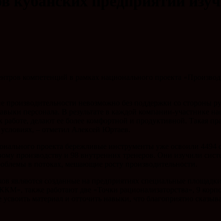
ов кубанских предприятий изу
ентров компетенций в рамках национального проекта «Производ
 производительности невозможно без поддержки со стороны ру
авыки персонала. В результате в каждой компании-участнике н
 работе, делают ее более комфортной и продуктивной. Такая пра
условиях, – отметил Алексей Юртаев.
ионального проекта бережливые инструменты уже освоили 4494 
ому производству и 98 внутренних тренеров. Они изучили сист
роблемы в потоках, мешающие росту производительности.
 являются созданные на предприятиях специальные площадки д
-ККМ», также работают две «Точки рационализаторства», 9 кор
е усвоить материал и отточить навыки, что благоприятно сказыв