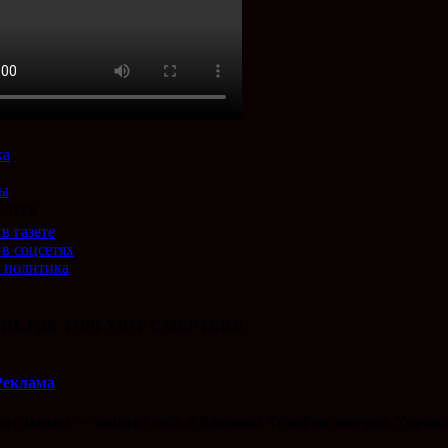
е
ка
ты
слуги
в газете
 в соцсетях
 политика
И, ГДЕ ТОРГУЮТ СМЕРТЬЮ!
Реклама
ительным — защити себя и близких! Телефон доверия Управл