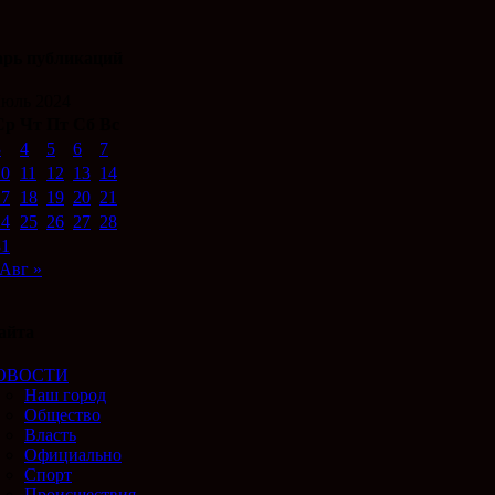
арь публикаций
юль 2024
Ср
Чт
Пт
Сб
Вс
3
4
5
6
7
10
11
12
13
14
17
18
19
20
21
24
25
26
27
28
31
Авг »
айта
ОВОСТИ
Наш город
Общество
Власть
Официально
Спорт
Происшествия