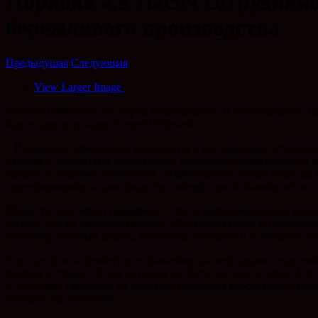
Порядка 4,5 тысяч сотрудник
бережливого производства
Предыдущая
Следующая
View Larger Image
Занятия проводили эксперты Федерального и Регионального ц
Краснодарского края Алексей Юртаев.
– Внедрение бережливых технологий и последующее улучшение
Занятия с экспертами существенно повышают компетенции и н
являются лидерами изменений, разрабатывают новые подходы к
трансформировать производства в меняющихся экономических 
Министр экономики подчеркнул, что за время реализации нац
команд. Также обучение прошли 378 инструкторов по бережлив
производственный анализ, научились находить и исправлять п
Еще одним инструментом повышения квалификации сотрудников
первую в стране «Точку кипения Hi-Tech» на базе «Сервис-Юг
в 2024 году. Обучение на практике позволяет работникам лучш
показателях компаний.