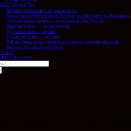
АШИ ПРОЕКТЫ
Большая семья: миссия выполнима
Защитники Отечества: от Александра Невского до Юнармии
Историческая память — основа единства России
Крепкая семья — опора России
Здоровым быть здорово!
В главной роли — человек
Войны священные страницы на веки в памяти людской
Россия 2024: мост в будущее
ТАТЬИ
ОВОСТИ КРАЯ
ирован в Федеральной службе по надзору в сфере связи, инфор
59958 от 17 ноября 2014 г. Учредитель: Общество с ограниченн