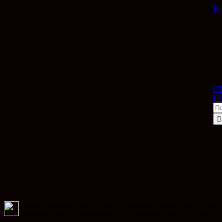
Н
С
Н
Сетевое издание (сайт газеты «Горячий Ключ») зарегистр
(Роскомнадзор). Свидетельство о регистрации Эл № ФС77-