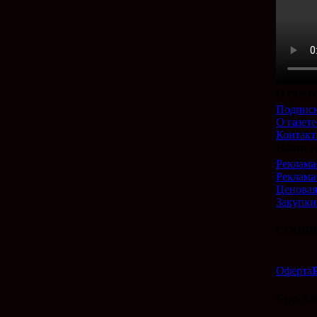
О газет
Подпис
О газете
Контак
Наши у
Реклама 
Реклама
Ценовая
Закупки
СООБЩ
Оферта
Будь бд