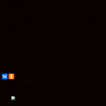
Управляющий директор «Рэддисон Хотел Групп» в России
Виолетта Ромэро де Торрес поделилась опытом оптимизации
процессов в компании.
Генеральный директор ПАО «Абрау-Дюрсо» Елена Зарицкая
рассказала, как бережливые технологии помогли одному из
отелей компании на четверть сократить время подготовки
номеров к заезду гостей.
Заместитель гендиректора ООО «Мантера групп» Мария
Золотухина поделилась опытом повышения
производительности труда в отелях Красной Поляны.
Также на сессии выступил заместитель генерального
директора «Кавказ.РФ» Тимур Кебеков.
Пресс-служба администрации Краснодарского края
Похожие записи