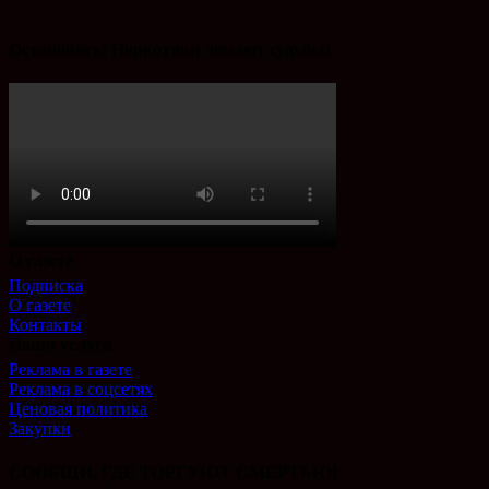
Остановись! Наркотики ломают судьбы!
О газете
Подписка
О газете
Контакты
Наши услуги
Реклама в газете
Реклама в соцсетях
Ценовая политика
Закупки
СООБЩИ, ГДЕ ТОРГУЮТ СМЕРТЬЮ!