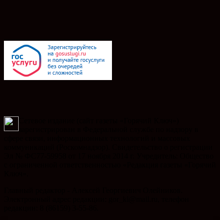
Сетевое издание (сайт газеты «Горячий Ключ»)
зарегистрирован в Федеральной службе по надзору в
сфере связи, информационных технологий и массовых
коммуникаций (Роскомнадзор). Свидетельство о регистрации
Эл № ФС77-59958 от 17 ноября 2014 г. Учредитель: Общество
с ограниченной ответственностью «Редакция газеты «Горячий
Ключ».
Главный редактор - Алексей Георгиевич Олейников.
Электронный адрес редакции: gor_kl@mail.ru, телефон
редакции: 8 (86159) 3-55-86.