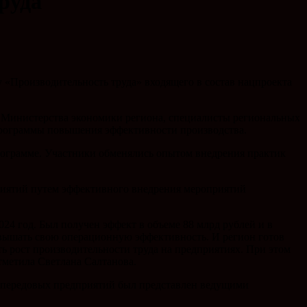
руда
 «Производительность труда» входящего в состав нацпроекта
ли Министерства экономики региона, специалисты региональных
программы повышения эффективности производства.
рограмме. Участники обменялись опытом внедрения практик
риятий путем эффективного внедрения мероприятий
24 год. Был получен эффект в объеме 88 млрд рублей и в
повышать свою операционную эффективность. И регион готов
ть рост производительности труда на предприятиях. При этом
метила Светлана Салтанова.
т передовых предприятий был представлен ведущими