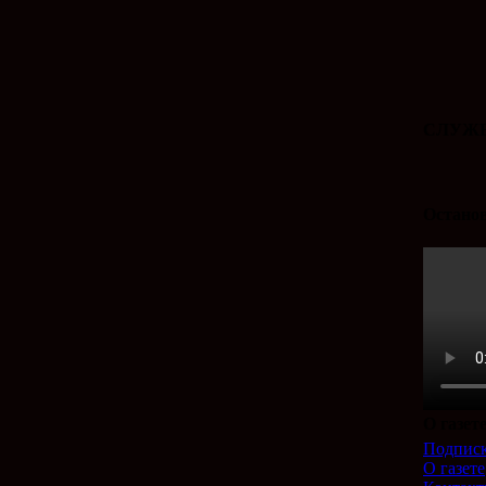
СЛУЖБ
Останов
О газет
Подпис
О газете