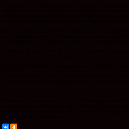
— Мы работаем в динамичной индустрии, ориентированной на 
рамках данного проекта мы провели анализ процесса подготов
времени подготовки номера, особенно в пиковые сезоны, явл
генеральный директор ООО «Проектная компания» Игорь Кис
Он поделился результатами своей организации, подчеркнув э
Light Resort&SPA смогли значительно сократить сроки подгот
всех этапов проекта, время подготовки одного номера на кажд
Участники также обсудили проблемы и перспективы дальнейш
рабочих процессов и предлагают конкретные меры для увелич
Директор Регионального центра компетенций Андрей Артемьев
— Особенно проект актуален для гостиничного бизнеса, где ко
доходы людей не растут так быстро. Выход — повышать эффек
***
Региональный центр компетенций реализует федеральный прое
Краснодарского края. Региональный центр компетенций реали
экономика» на территории Краснодарского края. К проекту уж
портале Производительность.рф.