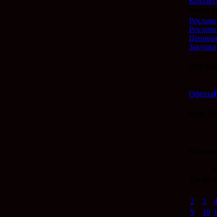
Контак
Наши у
Реклама 
Реклама
Ценовая
Закупки
СООБЩ
Оферта
Будь бд
Календ
И
Пн
Вт
2
3
9
10