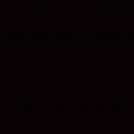
создание положительного опыта для наших гостей. Эффективно
ки номеров, чтобы выявить узкие места, оптимизировать опера
яется ключевым фактором, влияющим на нашу общую производите
лов.
ффективность новой модели взаимодействия подразделений. Бла
овки номеров гостиницы к заселению гостей, улучшив качество 
ую горничную снизилось на 25%, а запасы на 21%, производител
его сотрудничества в рамках проекта. Эксперты РЦК помогают
ения общей производительности промышленности и сферы услуг 
 объяснил, чем полезно внедрение бережливых технологий для 
нкуренция становится всё жестче. Многие отели пытаются прост
тивность и сокращать издержки с помощью внедрения бережлив
кт «Производительности труда» входящий в состав нацпроекта 
зует федеральный проект «Производительности труда» входящий
е присоединилось более 360 предприятий. Чтобы стать участник