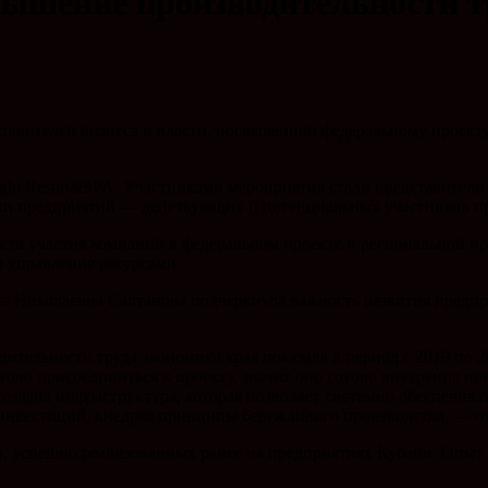
вышение производительности т
авителей бизнеса и власти, посвященной федеральному проекту
Light Resort&SPA. Участниками мероприятия стали представите
ники предприятий — действующих и потенциальных участников 
ств участия компаний в федеральном проекте и региональной п
 управления ресурсами.
на Николаевна Салтанова подчеркнула важность развития предп
ельности труда экономика края показала в период с 2019 по 20
тово присоединиться к проекту, значит оно готово внутренне 
оздана инфраструктура, которая позволяет системно обеспечива
инвестиций, внедряя принципы бережливого производства, — от
в, успешно реализованных ранее на предприятиях Кубани. Опы