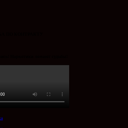
А ПО КОНТРАКТУ
ись! Наркотики ломают судьбы!
е
ка