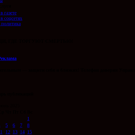
ты
слуги
в газете
 в соцсетях
 политика
И, ГДЕ ТОРГУЮТ СМЕРТЬЮ!
Реклама
ительным — защити себя и близких! Телефон доверия Управл
арь публикаций
юнь 2025
Ср
Чт
Пт
Сб
Вс
1
4
5
6
7
8
11
12
13
14
15