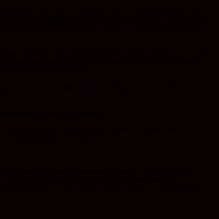
сть подготовки к их прибытию имеет решающее значение. В
ции и повысить эффективность работы горничных. Сокращение
льность и удовлетворенность гостей, – прокомментировал
годаря внедрению инновационных методов управления, Abrau
обслуживания клиентов и снизив издержки. После завершения
ьность увеличилась на 23%.
 выявить наиболее эффективные инструменты оптимизации
региона.
санаторно-курортного сегмента.
о поднимать цены, но этот подход уже не срабатывает —
ых инструментов, — добавил он.
«Эффективная и конкурентная экономика» на территории
 в состав нацпроекта «Эффективная и конкурентная
ами программы, необходимо оставить заявку на официальном