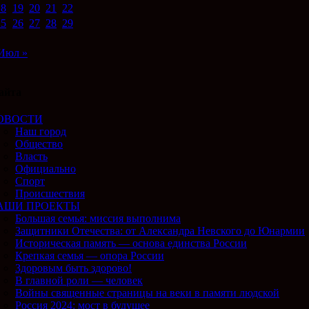
18
19
20
21
22
25
26
27
28
29
Июл »
айта
ОВОСТИ
Наш город
Общество
Власть
Официально
Спорт
Происшествия
АШИ ПРОЕКТЫ
Большая семья: миссия выполнима
Защитники Отечества: от Александра Невского до Юнармии
Историческая память — основа единства России
Крепкая семья — опора России
Здоровым быть здорово!
В главной роли — человек
Войны священные страницы на веки в памяти людской
Россия 2024: мост в будущее