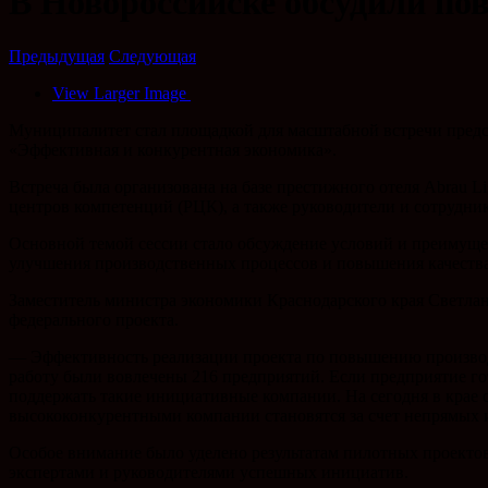
В Новороссийске обсудили по
Предыдущая
Следующая
View Larger Image
Муниципалитет стал площадкой для масштабной встречи предст
«Эффективная и конкурентная экономика».
Встреча была организована на базе престижного отеля Abrau 
центров компетенций (РЦК), а также руководители и сотруд
Основной темой сессии стало обсуждение условий и преимуще
улучшения производственных процессов и повышения качества
Заместитель министра экономики Краснодарского края Светла
федерального проекта.
— Эффективность реализации проекта по повышению производит
работу были вовлечены 216 предприятий. Если предприятие го
поддержать такие инициативные компании. На сегодня в крае с
высококонкурентными компании становятся за счет непрямых 
Особое внимание было уделено результатам пилотных проекто
экспертами и руководителями успешных инициатив.