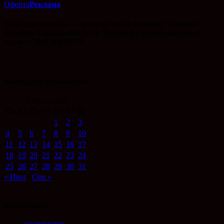
Оферта
Реклама
Будь бдительным — защити себя и близких! Телефон
доверия Управления ФСБ России по Краснодарскому
краю: +7861-268-43-59
Календарь публикаций
Август 2025
Пн
Вт
Ср
Чт
Пт
Сб
Вс
1
2
3
4
5
6
7
8
9
10
11
12
13
14
15
16
17
18
19
20
21
22
23
24
25
26
27
28
29
30
31
« Июл
Сен »
Карта сайта