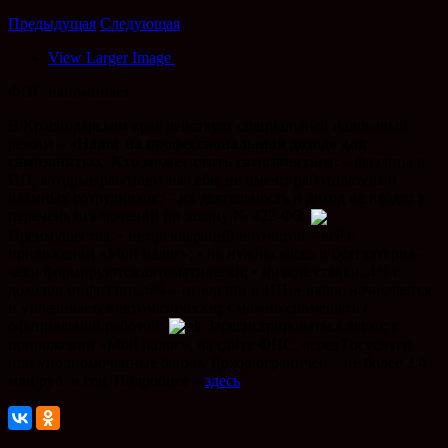
Предыдущая
Следующая
View Larger Image
ФНС напоминает
В Краснодарском крае действует специальный налоговый
режим – «
Налог на профессиональный доход» для
самозанятых
.
Кто может стать самозанятым:
– физлица и
ИП, которые работают на себя, не имеют работодателя и
наёмных сотрудников; – их деятельность и доход не входят в
перечень исключений по закону № 422-ФЗ.
Преимущества: • нет деклараций и отчётов – всё в
приложении «Мой налог»; • не нужны касса и бухгалтерия –
чеки формируются автоматически; • низкие ставки: 4% с
доходов от физлиц, 6% – от юрлиц и ИП; • налог начисляется
и уплачивается автоматически; • можно совмещать с
официальной работой.
Зарегистрироваться легко: в
приложении «Мой налог», на сайте ФНС, через Госуслуги
или уполномоченные банки. Доход ограничен – не более 2,4
млн руб. в год. Подробнее –
здесь
.