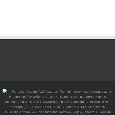
Сетевое издание (сайт газеты «Горячий Ключ») зарегистрирован в
Федеральной службе по надзору в сфере связи, информационных
технологий и массовых коммуникаций (Роскомнадзор). Свидетельство о
регистрации Эл № ФС77-59958 от 17 ноября 2014 г. Учредитель:
Общество с ограниченной ответственностью «Редакция газеты «Горячий