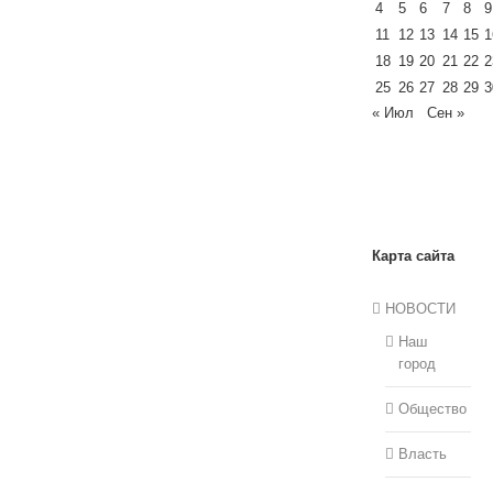
4
5
6
7
8
9
11
12
13
14
15
1
18
19
20
21
22
2
25
26
27
28
29
3
« Июл
Сен »
Карта сайта
НОВОСТИ
Наш
город
Общество
Власть