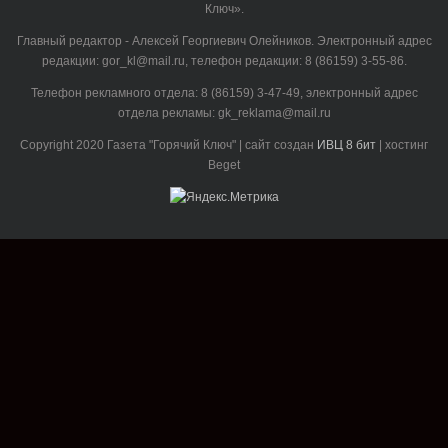
Ключ».
Главный редактор - Алексей Георгиевич Олейников. Электронный адрес
редакции: gor_kl@mail.ru, телефон редакции: 8 (86159) 3-55-86.
Телефон рекламного отдела: 8 (86159) 3-47-49, электронный адрес
отдела рекламы: gk_reklama@mail.ru
Copyright 2020 Газета "Горячий Ключ" | сайт создан
ИВЦ 8 бит
| хостинг
Beget