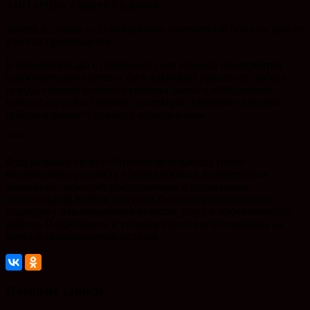
АНО «РЦК» Алексей Скакунов.
Теперь в планах — тиражировать полученный опыт на другие
участки производства.
В ближайшие два с половиной года команда предприятия
самостоятельно улучшит пять ключевых процессов: работу
склада, систему контроля качества сырья и лаборатории,
процесс отгрузки готовой продукции, хранение сахарной
свёклы и ремонт грузового оборудования.
***
Федеральный проект «Производительность труда»
национального проекта «Эффективная и конкурентная
экономика» помогает предприятиям и социальным
организациям Кубани получать бесплатную экспертную
поддержку для повышения качества услуг и эффективности
работы. Подробности и условия участия опубликованы на
портале производительность.рф.
Похожие записи