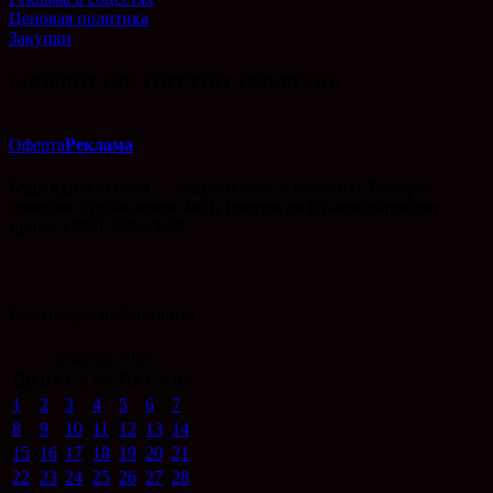
Ценовая политика
Закупки
СООБЩИ, ГДЕ ТОРГУЮТ СМЕРТЬЮ!
Оферта
Реклама
Будь бдительным — защити себя и близких! Телефон
доверия Управления ФСБ России по Краснодарскому
краю: +7861-268-43-59
Календарь публикаций
Декабрь 2025
Пн
Вт
Ср
Чт
Пт
Сб
Вс
1
2
3
4
5
6
7
8
9
10
11
12
13
14
15
16
17
18
19
20
21
22
23
24
25
26
27
28