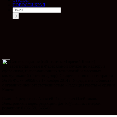
СТАТЬИ
НОВОСТИ КРАЯ
Сетевое издание (сайт газеты «Горячий Ключ»)
зарегистрирован в Федеральной службе по надзору в
сфере связи, информационных технологий и массовых
коммуникаций (Роскомнадзор). Свидетельство о регистрации
Эл № ФС77-59958 от 17 ноября 2014 г. Учредитель: Общество
с ограниченной ответственностью «Редакция газеты «Горячий
Ключ».
Главный редактор - Алексей Георгиевич Олейников.
Электронный адрес редакции: gor_kl@mail.ru, телефон
редакции: 8 (86159) 3-55-86.
Телефон рекламного отдела: 8 (86159) 3-47-49, электронный