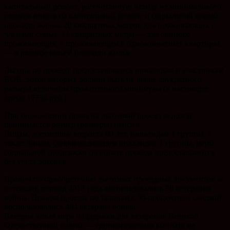
капитальный ремонт, рассчитанную исходя из минимального
размера взноса на капитальный ремонт и социальной нормы
площади жилья: 20 квадратных метров для проживающих с
членами семьи, 33 квадратных метра — для одиноко
проживающих, а проживающим в однокомнатных квартирах
— в размере общей площади жилья.
Льготы по проезду предоставляются инвалидам и участникам
ВОВ, доход которых должен быть не выше двукратного
размера величины прожиточного минимума (в настоящее
время 17736 руб.).
При определении права на льготный проезд за доход
принимается размер (размеры) пенсии.
Лицам, достигшим возраста 80 лет, инвалидам 1 группы, а
также лицам, сопровождающим инвалидов 1 группы, меры
социальной поддержки по оплате проезда предоставляются
без учета доходов.
Правом по приобретению льготных проездных документов за
истекший период 2019 года воспользовались 98 ветеранов
войны. Правом проезда по талонам с 50-процентной скидкой
воспользовались 404 ветерана войны.
Введена новая мера поддержки для ветеранов Великой
Отечественной войны — единовременная выплата на