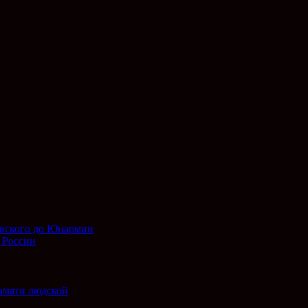
евского до Юнармии
 России
амяти людской