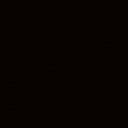
названным симменталам составляют айширы и голштины. Они быстро
растут и дают молоко повышенной жирности, что очень ценно для
производства сыров — одного из направлений деятельности ЛПХ.
— Уходящий 2020 год был для хозяйства нелегким, — рассказывает
Саманд, — главная сложность заключалась в финансовом вопросе,
стоимость комбикорма для КРС значительно выросла. Конечно, можно
было бы, как некоторые из коллег, повысить стоимость продукции, но мы
сознательно отказались от этого варианта. Мы ведь местные, живем здесь и
понимаем, что покупательская способность населения не увеличивается.
Люди просто не смогут покупать наши сыр и мясо по более высокой цене,
поэтому держим ее на прежнем уровне. Выход из этой ситуации я вижу
один — увеличивать не стоимость, а объемы производства. Мы готовы
работать и развиваться, и в этом вопросе очень рассчитываем на поддержку
государства. Сейчас готовим документы на получение гранда, — делится
планами глава ЛПХ.
Саманд признается, что если получится поучаствовать в программе
государственной поддержки, он сможет осуществить свою мечту —
построить большую молочно-товарную ферму. Тогда к работе подключится
вся его многочисленная родня, и бизнес станет по-настоящему семейным.
— Когда же начинать развиваться, как не сейчас? Уверен, что год Быка