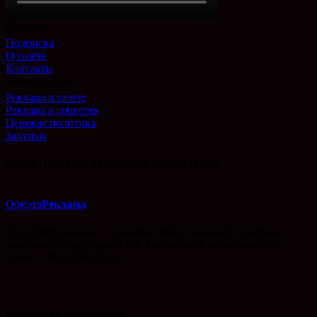
О газете
Подписка
О газете
Контакты
Наши услуги
Реклама в газете
Реклама в соцсетях
Ценовая политика
Закупки
СООБЩИ, ГДЕ ТОРГУЮТ СМЕРТЬЮ!
Оферта
Реклама
Будь бдительным — защити себя и близких! Телефон
доверия Управления ФСБ России по Краснодарскому
краю: +7861-268-43-59
Календарь публикаций