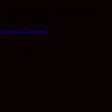
Максимально счастливого
2021-го года!
Предыдущая
Следующая
Этот Новый год в жизни Максимуса — самого красивого бычка в
подсобном хозяйстве Саманда Амояна — уже второй. Полтонны
чистейшего обаяния, яркий красно-пестрый окрас и принадлежность к
аристократическому роду — вот качества, которые вполне позволяют
бычку гордо носить звание символа наступающего года.
Порода Максимуса — симментальская — одна из древнейших в мире. Его
предки были завезены на территорию Швейцарии еще в V веке. Сегодня же
симменталов выращивают во всем мире, в том числе и в поселке
Приреченском, где находится ЛПХ, возглавляемое Самандом Амояном.
Всего в хозяйстве содержится 15 коров, 10 бычков и 7 телят. Двое из
малышей появились на свет всего неделю назад, а в ближайшие месяцы в
ясли к этим крохам добавятся еще несколько двоюродных братьев и сестер.
Все животные проверенных мясо-молочных пород. Компанию уже