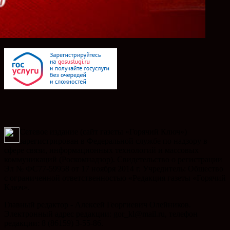
Сетевое издание (сайт газеты «Горячий Ключ»)
зарегистрирован в Федеральной службе по надзору в
сфере связи, информационных технологий и массовых
коммуникаций (Роскомнадзор). Свидетельство о регистрации
Эл № ФС77-59958 от 17 ноября 2014 г. Учредитель: Общество
с ограниченной ответственностью «Редакция газеты «Горячий
Ключ».
Главный редактор - Алексей Георгиевич Олейников.
Электронный адрес редакции: gor_kl@mail.ru, телефон
редакции: 8 (86159) 3-55-86.