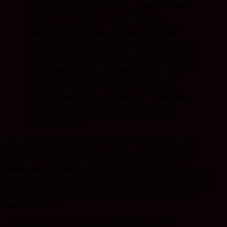
инструмент. Мы знакомим их с возможностями
роста не только вовне, но и внутри их
собственных компаний. Зачастую резерв для
развития скрыт в самом производственном
процессе. Выстроенная экосистема производства
— это именно тот фундамент, который позволяет
предприятию выйти на новый уровень. Внедряя
бережливые технологии, компании-участники на
Кубани уже демонстрируют результаты: они
наращивают объемы, ускоряют все процессы,
чтобы исключить брак, и главное — повышают
эффективность работы своих коллективов, —
отметил и.о. министра экономики региона
Алексей Юртаев.
Предприятие «АПК Кубань-Агро» специализируется на
выращивании зернобобовых культур, семян масличных
культур, овощей и сахарной свёклы. Для повышения
эффективности командой проекта был найден ряд решений,
повлиявших на выработку в потоке. Например, организация
выездной ремонтной бригады, для ремонта техники на месте
поломки, без необходимости перемещения техники для
ремонта на базу.
Для адаптации персонала к изменениям эксперты